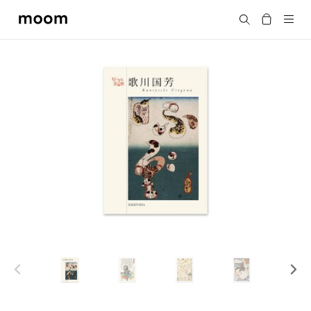
moom
搜尋
bookshop