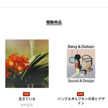
關聯商品
89折
89折
生きている
バング＆オルフセンの音とデザ
イン
佐內正史