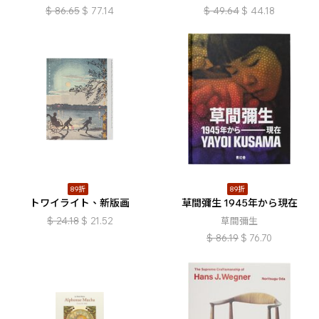
$
86.65
$
77.14
$
49.64
$
44.18
89折
89折
トワイライト、新版画
草間彌生 1945年から現在
$
24.18
$
21.52
草間彌生
$
86.19
$
76.70