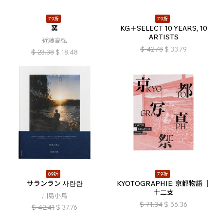
79折
79折
窯
KG＋SELECT 10 YEARS, 10
ARTISTS
近藤高弘
$
42.78
$
33.79
$
23.38
$
18.48
89折
79折
サランラン 사란란
KYOTOGRAPHIE: 京都物語 ｜
十二支
川島小鳥
$
71.34
$
56.36
$
42.41
$
37.76