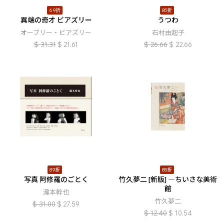
69折
85折
異端の奇才 ビアズリー
うつわ
オーブリー・ビアズリー
石村由起子
$
31.31
$
21.61
$
26.66
$
22.66
89折
85折
写真 阿修羅のごとく
竹久夢二 [新版] ―ちいさな美術
館
瀧本幹也
竹久夢二
$
31.00
$
27.59
$
12.40
$
10.54