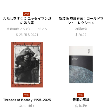
89折
わたしをすくう エッセイマンガ
新装版 暁斎春画：ゴールドマ
の処方箋
ン・コレクション
京都国際マンガミュージアム
河鍋曉齋
$
23.25
$
20.71
$
26.97
89折
89折
Threads of Beauty 1995–2025
青銅の意識
高木由利子
畠山耕治