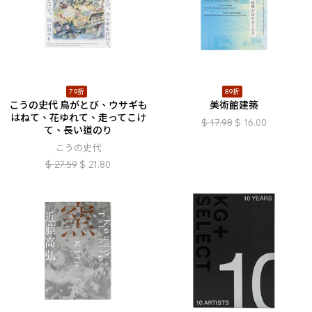
79折
89折
こうの史代 鳥がとび、ウサギも
美術館建築
はねて、花ゆれて、走ってこけ
$
17.98
$
16.00
て、長い道のり
こうの史代
$
27.59
$
21.80