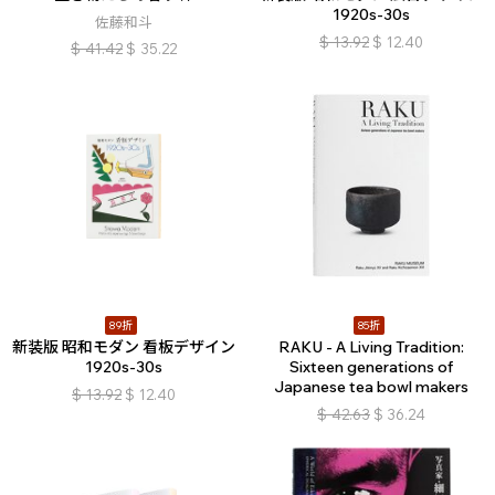
1920s-30s
佐藤和斗
$
13.92
$
12.40
$
41.42
$
35.22
89折
85折
新装版 昭和モダン 看板デザイン
RAKU - A Living Tradition:
1920s-30s
Sixteen generations of
Japanese tea bowl makers
$
13.92
$
12.40
$
42.63
$
36.24