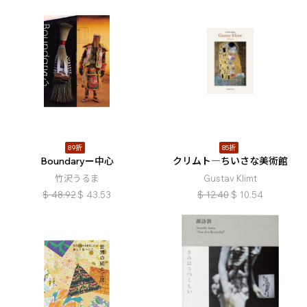
89折
85折
Boundaryー中心
クリムト―ちいさな美術館
竹沢うるま
Gustav Klimt
$
48.92
$
43.53
$
12.40
$
10.54