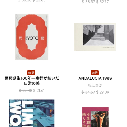
$
30.38
$
25.83
$
38.57
$
32.77
85折
85折
民藝誕生100年—京都が紡いだ
ANDALUCIA 1988
日常の美
松江泰治
$
25.42
$
21.61
$
34.57
$
29.39