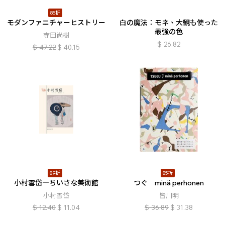
85折
モダンファニチャーヒストリー
白の魔法：モネ、大観も使った
最強の色
寺田尚樹
$
26.82
$
47.22
$
40.15
89折
85折
小村雪岱―ちいさな美術館
つぐ minä perhonen
小村雪岱
皆川明
$
12.40
$
11.04
$
36.89
$
31.38