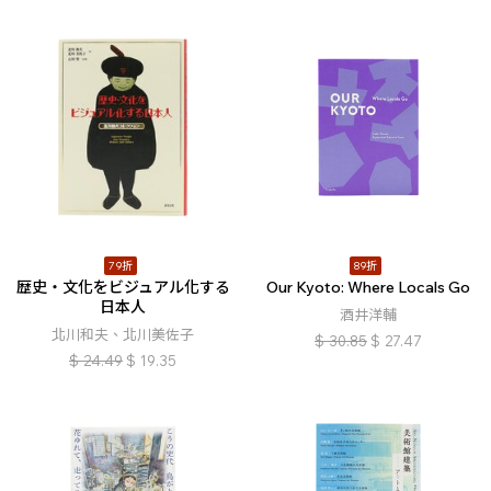
79折
89折
歴史・文化をビジュアル化する
Our Kyoto: Where Locals Go
日本人
酒井洋輔
北川和夫、北川美佐子
$
30.85
$
27.47
$
24.49
$
19.35