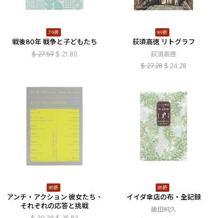
79折
89折
戦後80年 戦争と子どもたち
荻須高徳 リトグラフ
$
27.59
$
21.80
荻須高徳
$
27.28
$
24.28
85折
85折
アンチ・アクション 彼女たち、
イイダ傘店の布・全記録
それぞれの応答と挑戦
飯田純久