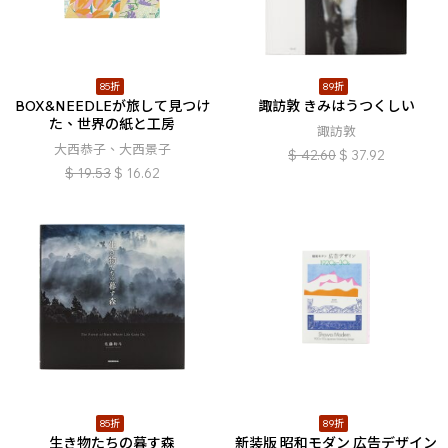
85折
89折
BOX&NEEDLEが旅して見つけ
諏訪敦 きみはうつくしい
た、世界の紙と工房
諏訪敦
大西恭子、大西景子
$
42.60
$
37.92
$
19.53
$
16.62
85折
89折
生き物たちの暮す森
新装版 昭和モダン 広告デザイン