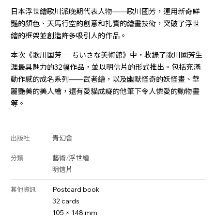
日本浮世繪歌川派晚期代表人物——歌川國芳，運用新奇鮮
豔的顏色、天馬行空的創意和扎實的繪畫技術，突破了浮世
繪的框架並創造許多吸引人的作品。
本次《歌川国芳 ― ちいさな美術館》中，收錄了歌川國芳生
涯最具魅力的32幅作品，並以明信片的形式推出。包括充滿
動作感的成名系列——武者繪，以及幽默怪奇的妖怪畫、華
麗艷美的美人繪，還有愛貓成癡的他筆下令人憐愛的動物畫
等。
青幻舎
出版社
藝術
/
浮世繪
分類
明信片
Postcard book
其他資訊
32 cards
105 × 148 mm