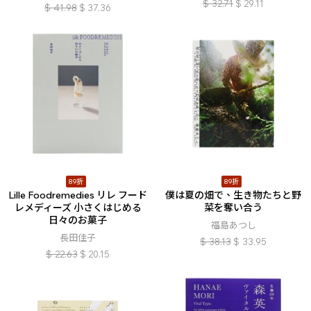
$
32.71
$
29.11
$
41.98
$
37.36
89折
89折
Lille Foodremedies リレ フード
僕は夏の畑で、生き物たちと野
レメディーズ 小さくはじめる
菜を奪い合う
日々のお菓子
福島あつし
長田佳子
$
38.13
$
33.95
$
22.63
$
20.15