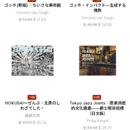
ゴッホ [新版] ―ちいさな美術館
ゴッホ・インパクト—生成する
情熱
Vincent van Gogh
Vincent van Gogh
$
12.40
$
11.04
$
30.38
$
24.00
79折
89折
HOKUSAIーぜんぶ、北斎のし
Tokyo Jazz Joints：逐漸消逝
わざでした。
的文化遺產——爵士喫茶巡禮
（日文版）
葛飾北齋
Philip Arneill
$
31.93
$
25.24
$
33.48
$
29.79