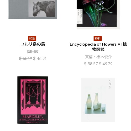
85折
85折
ユルリ島の馬
Encyclopedia of Flowers VI 植
物図鑑
岡田敦
東信、椎木俊介
$
55.19
$
46.91
$
58.57
$
49.79