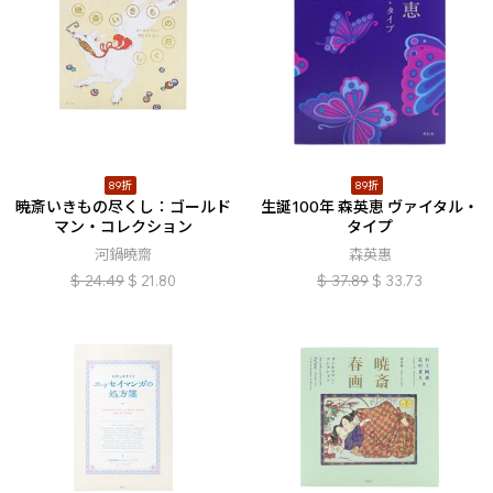
89折
89折
暁斎いきもの尽くし：ゴールド
生誕100年 森英恵 ヴァイタル・
マン・コレクション
タイプ
河鍋曉齋
森英惠
$
24.49
$
21.80
$
37.89
$
33.73