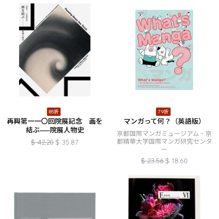
85折
79折
再興第一一〇回院展記念 画を
マンガって何？（英語版）
結ぶ–––院展人物史
京都国際マンガミュージアム、京
都精華大学国際マンガ研究センタ
$
42.20
$
35.87
ー
$
23.56
$
18.60