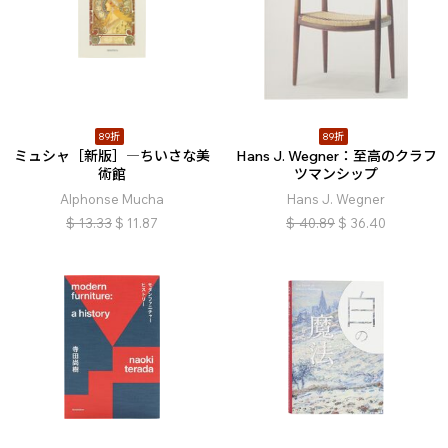
89折
89折
ミュシャ［新版］―ちいさな美
Hans J. Wegner：至高のクラフ
術館
ツマンシップ
Alphonse Mucha
Hans J. Wegner
$
13.33
$
11.87
$
40.89
$
36.40