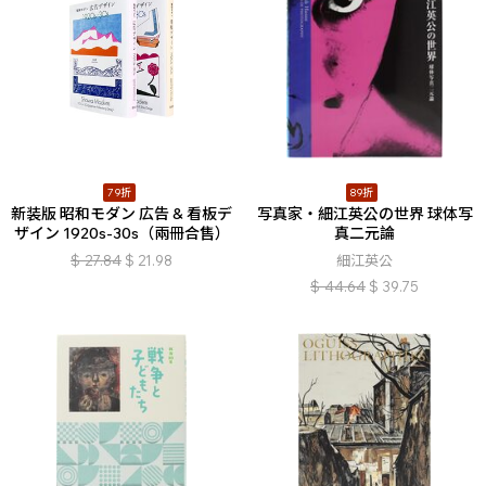
79折
89折
新装版 昭和モダン 広告 & 看板デ
写真家・細江英公の世界 球体写
ザイン 1920s-30s（兩冊合售）
真二元論
$
27.84
$
21.98
細江英公
$
44.64
$
39.75