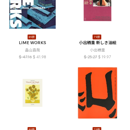
89折
79折
LIME WORKS
小出楢󠄀重 新しき油絵
畠山直哉
小出楢󠄀重
$
47.16
$
41.98
$
25.27
$
19.97
89折
79折