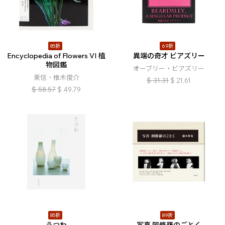
85折
69折
Encyclopedia of Flowers VI 植
異端の奇才 ビアズリー
物図鑑
オーブリー・ビアズリー
東信、椎木俊介
$
31.31
$
21.61
$
58.57
$
49.79
85折
89折