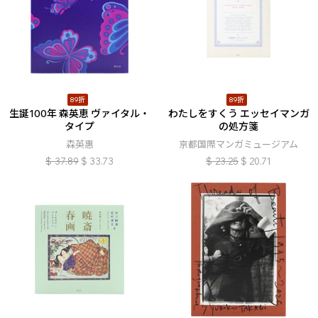
89折
89折
生誕100年 森英恵 ヴァイタル・
わたしをすくう エッセイマンガ
タイプ
の処方箋
森英惠
京都国際マンガミュージアム
$
37.89
$
33.73
$
23.25
$
20.71