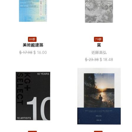
89折
79折
美術館建築
窯
$
17.98
$
16.00
近藤高弘
$
23.38
$
18.48