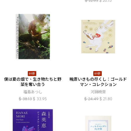
$
22.63
$
20.15
89折
89折
僕は夏の畑で、生き物たちと野
暁斎いきもの尽くし：ゴールド
菜を奪い合う
マン・コレクション
福島あつし
河鍋曉齋
$
38.13
$
33.95
$
24.49
$
21.80