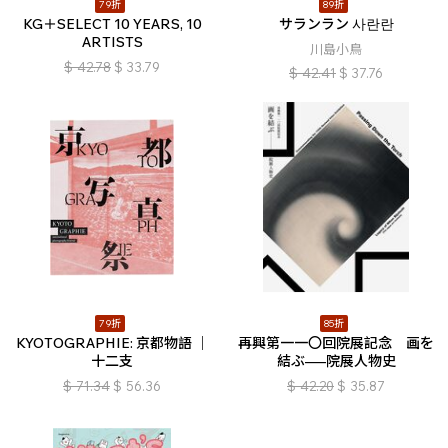
79折
89折
KG＋SELECT 10 YEARS, 10
サランラン 사란란
ARTISTS
川島小鳥
$
42.78
$
33.79
$
42.41
$
37.76
79折
85折
KYOTOGRAPHIE: 京都物語 ｜
再興第一一〇回院展記念 画を
十二支
結ぶ–––院展人物史
$
71.34
$
56.36
$
42.20
$
35.87