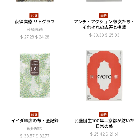
89折
85折
荻須高徳 リトグラフ
アンチ・アクション 彼女たち、
それぞれの応答と挑戦
荻須高徳
$
30.38
$
25.83
$
27.28
$
24.28
85折
85折
イイダ傘店の布・全記録
民藝誕生100年—京都が紡いだ
日常の美
飯田純久
$
25.42
$
21.61
$
38.57
$
32.77