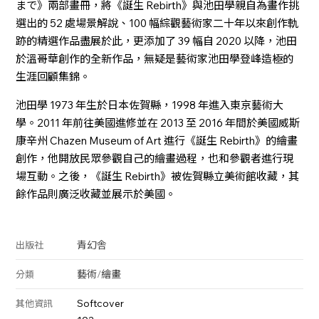
まで》兩部畫冊，將《誕生 Rebirth》與池田學親自為畫作挑
選出的 52 處場景解說、100 幅綜觀藝術家二十年以來創作軌
跡的精選作品盡展於此，更添加了 39 幅自 2020 以降，池田
於溫哥華創作的全新作品，無疑是藝術家池田學登峰造極的
生涯回顧集錦。
池田學 1973 年生於日本佐賀縣，1998 年進入東京藝術大
學。2011 年前往美國進修並在 2013 至 2016 年間於美國威斯
康辛州 Chazen Museum of Art 進行《誕生 Rebirth》的繪畫
創作，他開放民眾參觀自己的繪畫過程，也和參觀者進行現
場互動。之後，《誕生 Rebirth》被佐賀縣立美術館收藏，其
餘作品則廣泛收藏並展示於美國。
青幻舎
出版社
藝術
/
繪畫
分類
Softcover
其他資訊