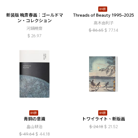
89折
新装版 暁斎春画：ゴールドマ
Threads of Beauty 1995–2025
ン・コレクション
高木由利子
河鍋曉齋
$
86.65
$
77.14
$
26.97
89折
89折
青銅の意識
トワイライト、新版画
畠山耕治
$
24.18
$
21.52
$
49.64
$
44.18