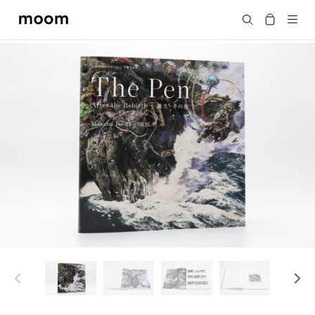
moom
搜尋
bookshop