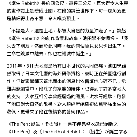
《誕生 Rebirth》長約四公尺、高達三公尺，巨大得令人生畏
的畫作豈止是磅礡壯闊，在他的鋼筆世界下，每一處角落更
是精細得出奇不意，令人嘆為觀止。
「不論是人，還是土地，都被大自然的力量沖走了。」談起
《誕生 Rebirth》的創作背景和故事，池田學不免惆悵。「我
失去了朋友，然而於此同時，我的兩個寶貝女兒也出生了。
生命在毀滅中離去，卻也在毀滅中誕生。」
2011 年，311 大地震是所有日本世代的共同傷痛。池田學雖
然取得了日本文化廳的海外研修資格，彼時正在美國進行創
作，但從家鄉鋪天蓋地而來的消息也依舊讓他心碎不已；危
難與悲劇當中，他除了有家族的陪伴，也得到了許多當地人
的支持，大家互相分享曾經歷過的颶風、洪水等經驗，啟發
了池田對大自然的敬畏、對人類經歷絕望卻依舊堅強重生的
敬佩，更帶來了他往後精彩的藝術作品。
《The Pen : 誕生・その後》一書不僅完整收錄已絕版之
《The Pen》及《The birth of Rebirth：〈誕生〉が誕生する