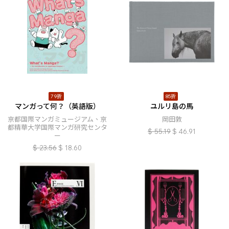
79折
85折
マンガって何？（英語版）
ユルリ島の馬
京都国際マンガミュージアム、京
岡田敦
都精華大学国際マンガ研究センタ
$
55.19
$
46.91
ー
$
23.56
$
18.60