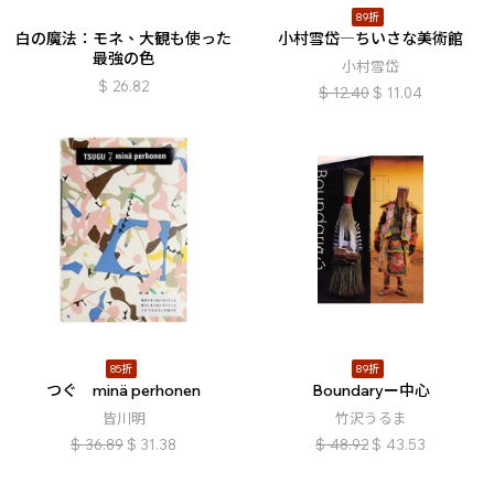
89折
白の魔法：モネ、大観も使った
小村雪岱―ちいさな美術館
最強の色
小村雪岱
$
26.82
$
12.40
$
11.04
85折
89折
つぐ minä perhonen
Boundaryー中心
皆川明
竹沢うるま
$
36.89
$
31.38
$
48.92
$
43.53