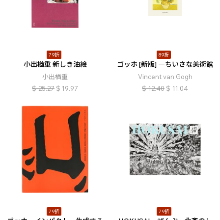
79折
89折
小出楢󠄀重 新しき油絵
ゴッホ [新版] ―ちいさな美術館
小出楢󠄀重
Vincent van Gogh
$
25.27
$
19.97
$
12.40
$
11.04
79折
79折