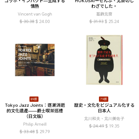
ゴッホ・インパクト—生成する
HOKUSAIーぜんぶ、北斎のし
情熱
わざでした。
Vincent van Gogh
葛飾北齋
$
30.38
$
24.00
$
31.93
$
25.24
89折
79折
Tokyo Jazz Joints：逐漸消逝
歴史・文化をビジュアル化する
的文化遺產——爵士喫茶巡禮
日本人
（日文版）
北川和夫、北川美佐子
Philip Arneill
$
24.49
$
19.35
$
33.48
$
29.79