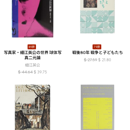
89折
79折
写真家・細江英公の世界 球体写
戦後80年 戦争と子どもたち
真二元論
$
27.59
$
21.80
細江英公
$
44.64
$
39.75