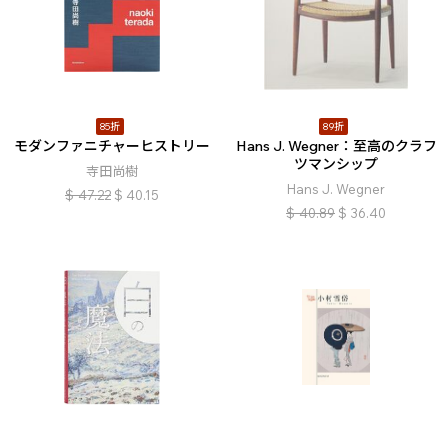
85折
89折
モダンファニチャーヒストリー
Hans J. Wegner：至高のクラフ
ツマンシップ
寺田尚樹
Hans J. Wegner
$
47.22
$
40.15
$
40.89
$
36.40