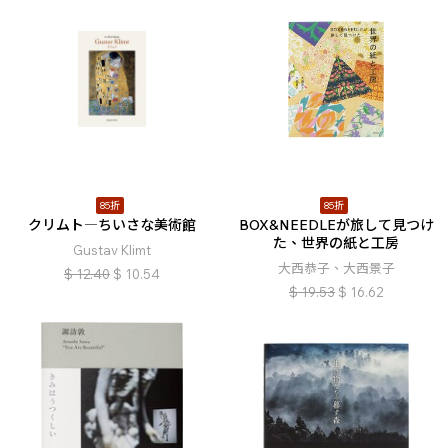
85折
85折
クリムト―ちいさな美術館
BOX&NEEDLEが旅して見つけ
た、世界の紙と工房
Gustav Klimt
大西恭子、大西景子
$
12.40
$
10.54
$
19.53
$
16.62