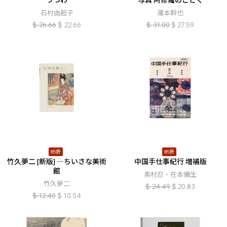
うつわ
写真 阿修羅のごとく
石村由起子
瀧本幹也
$
26.66
$
22.66
$
31.00
$
27.59
85折
85折
竹久夢二 [新版] ―ちいさな美術
中国手仕事紀行 増補版
館
奥村忍、在本彌生
竹久夢二
$
24.49
$
20.83
$
12.40
$
10.54