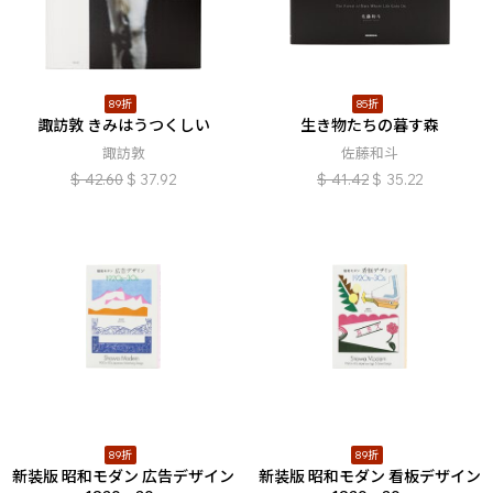
89折
85折
諏訪敦 きみはうつくしい
生き物たちの暮す森
諏訪敦
佐藤和斗
$
42.60
$
37.92
$
41.42
$
35.22
89折
89折
新装版 昭和モダン 広告デザイン
新装版 昭和モダン 看板デザイン