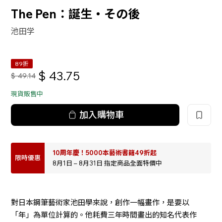
The Pen：誕生・その後
池田学
89折
$
43.75
$
49.14
現貨販售中
加入購物車
10周年慶！5000本藝術書籍49折起
限時優惠
8月1日 – 8月31日 指定商品全面特價中
對日本鋼筆藝術家池田學來說，創作一幅畫作，是要以
「年」為單位計算的。他耗費三年時間畫出的知名代表作