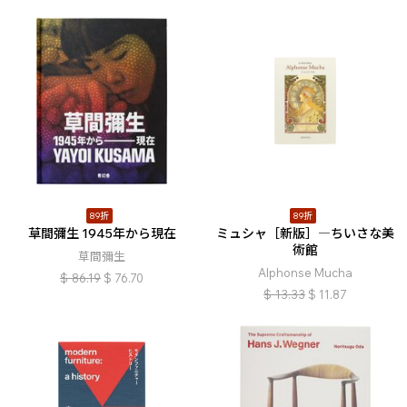
89折
89折
草間彌生 1945年から現在
ミュシャ［新版］―ちいさな美
術館
草間彌生
Alphonse Mucha
$
86.19
$
76.70
$
13.33
$
11.87