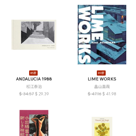
85折
89折
ANDALUCIA 1988
LIME WORKS
松江泰治
畠山直哉
$
34.57
$
29.39
$
47.16
$
41.98