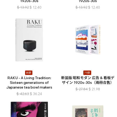
1920s-30s
1920s-30s
$
13.92
$
12.40
$
13.92
$
12.40
85折
79折
RAKU - A Living Tradition:
新装版 昭和モダン 広告 & 看板デ
Sixteen generations of
ザイン 1920s-30s（兩冊合售）
Japanese tea bowl makers
$
27.84
$
21.98
$
42.63
$
36.24