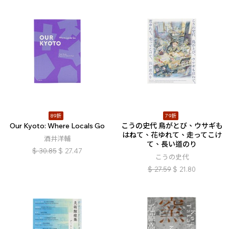
89折
79折
Our Kyoto: Where Locals Go
こうの史代 鳥がとび、ウサギも
はねて、花ゆれて、走ってこけ
酒井洋輔
て、長い道のり
$
30.85
$
27.47
こうの史代
$
27.59
$
21.80