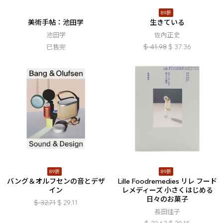
89折
美術手帖：池田学
生きている
池田学
佐內正史
已售完
$
41.98
$
37.36
89折
89折
バング＆オルフセンの音とデザ
Lille Foodremedies リレ フード
イン
レメディーズ 小さくはじめる
日々のお菓子
$
32.71
$
29.11
長田佳子