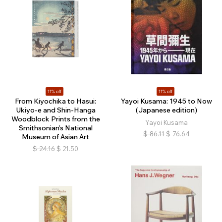
11% off
11% off
From Kiyochika to Hasui:
Yayoi Kusama: 1945 to Now
Ukiyo-e and Shin-Hanga
(Japanese edition)
Woodblock Prints from the
Yayoi Kusama
Smithsonian’s National
$
86.11
$
76.64
Museum of Asian Art
$
24.16
$
21.50