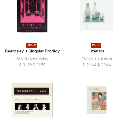
31% off
15% off
Beardsley, a Singular Prodigy
Utensils
Aubrey Beardsley
Yukiko Yishimura
$
31.29
$
21.59
$
26.64
$
22.64