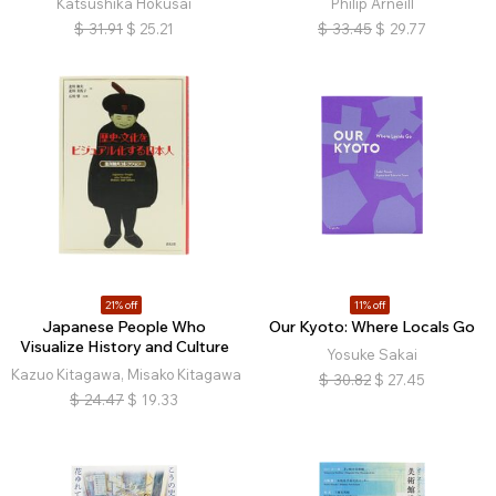
Katsushika Hokusai
Philip Arneill
$
31.91
$
25.21
$
33.45
$
29.77
21% off
11% off
Japanese People Who
Our Kyoto: Where Locals Go
Visualize History and Culture
Yosuke Sakai
Kazuo Kitagawa, Misako Kitagawa
$
30.82
$
27.45
$
24.47
$
19.33