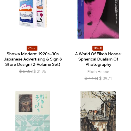
21% off
11% off
Showa Modern: 1920s–30s
A World Of Eikoh Hosoe:
Japanese Advertising & Sign &
Spherical Dualism Of
Store Design (2-Volume Set)
Photography
$
27.82
$
21.96
Eikoh Hosoe
$
44.61
$
39.71