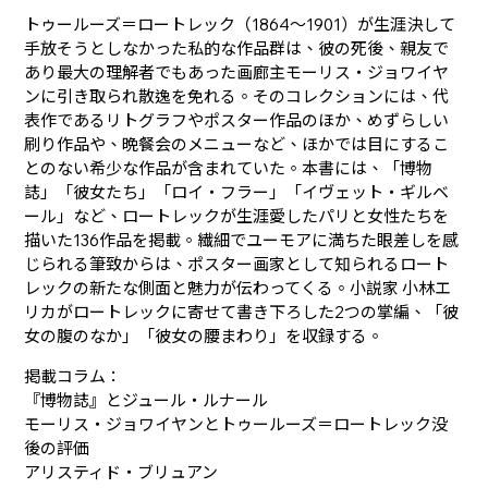
トゥールーズ＝ロートレック（1864～1901）が生涯決して
手放そうとしなかった私的な作品群は、彼の死後、親友で
あり最大の理解者でもあった画廊主モーリス・ジョワイヤ
ンに引き取られ散逸を免れる。そのコレクションには、代
表作であるリトグラフやポスター作品のほか、めずらしい
刷り作品や、晩餐会のメニューなど、ほかでは目にするこ
とのない希少な作品が含まれていた。本書には、「博物
誌」「彼女たち」「ロイ・フラー」「イヴェット・ギルベ
ール」など、ロートレックが生涯愛したパリと女性たちを
描いた136作品を掲載。繊細でユーモアに満ちた眼差しを感
じられる筆致からは、ポスター画家として知られるロート
レックの新たな側面と魅力が伝わってくる。小説家 小林エ
リカがロートレックに寄せて書き下ろした2つの掌編、「彼
女の腹のなか」「彼女の腰まわり」を収録する。
掲載コラム：
『博物誌』とジュール・ルナール
モーリス・ジョワイヤンとトゥールーズ＝ロートレック没
後の評価
アリスティド・ブリュアン