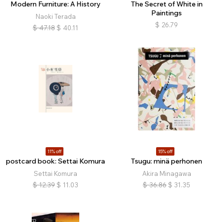
Modern Furniture: A History
The Secret of White in
Paintings
Naoki Terada
$
26.79
$
47.18
$
40.11
11% off
15% off
postcard book: Settai Komura
Tsugu: minä perhonen
Settai Komura
Akira Minagawa
$
12.39
$
11.03
$
36.86
$
31.35