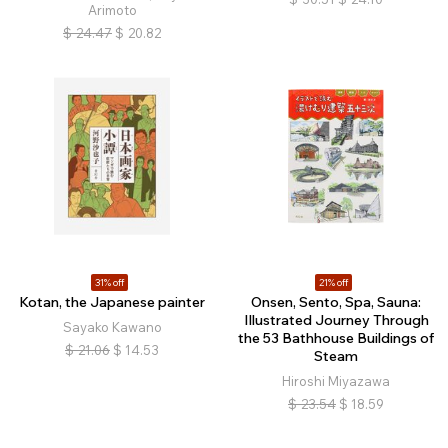
Arimoto
$
24.47
$
20.82
31% off
21% off
Kotan, the Japanese painter
Onsen, Sento, Spa, Sauna:
Illustrated Journey Through
Sayako Kawano
the 53 Bathhouse Buildings of
$
21.06
$
14.53
Steam
Hiroshi Miyazawa
$
23.54
$
18.59