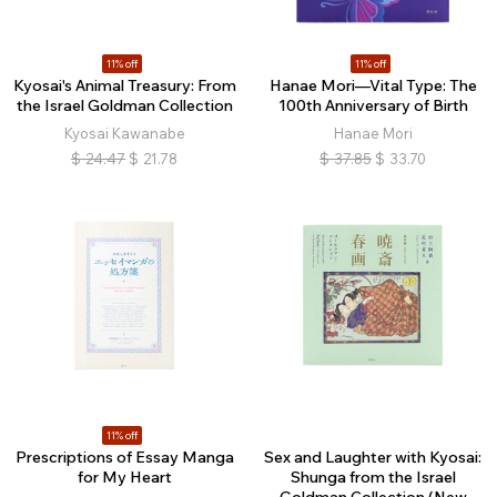
11% off
11% off
Kyosai's Animal Treasury: From
Hanae Mori—Vital Type: The
the Israel Goldman Collection
100th Anniversary of Birth
Kyosai Kawanabe
Hanae Mori
$
24.47
$
21.78
$
37.85
$
33.70
11% off
Prescriptions of Essay Manga
Sex and Laughter with Kyosai:
for My Heart
Shunga from the Israel