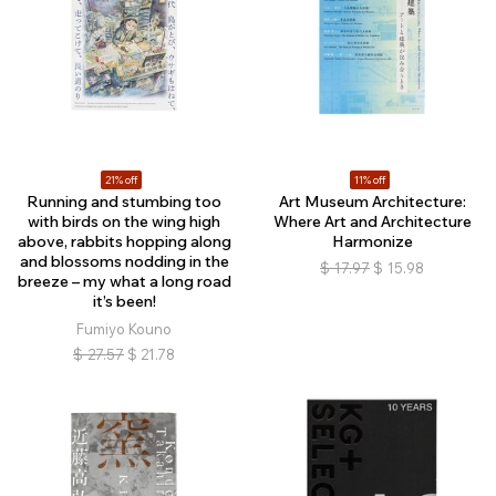
21% off
11% off
Running and stumbing too
Art Museum Architecture:
with birds on the wing high
Where Art and Architecture
above, rabbits hopping along
Harmonize
and blossoms nodding in the
$
17.97
$
15.98
breeze – my what a long road
it’s been!
Fumiyo Kouno
$
27.57
$
21.78