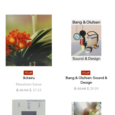
11% off
11% off
Ikiteiru
Bang & Olufsen: Sound &
Design
Masafumi Sanai
$
32.68
$
29.09
$
41.94
$
37.33