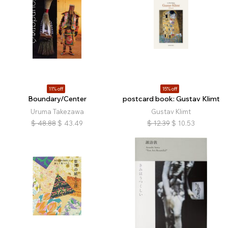
11% off
15% off
Boundary/Center
postcard book: Gustav Klimt
Uruma Takezawa
Gustav Klimt
$
48.88
$
43.49
$
12.39
$
10.53