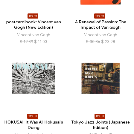
11% off
21% off
postcard book: Vincent van
A Renewal of Passion: The
Gogh (New Edition)
Impact of Van Gogh
Vincent van Gogh
Vincent van Gogh
$
12.39
$
11.03
$
30.36
$
23.98
21% off
11% off
HOKUSAI: It Was All Hokusai's
Tokyo Jazz Joints (Japanese
Doing
Edition)