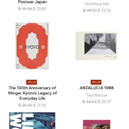
Postwar Japan
Yoshihisa Iida
$
30.36
$
25.80
$
38.53
$
32.74
15% off
15% off
The 100th Anniversary of
ANDALUCIA 1988
Mingei: Kyoto's Legacy of
Taiji Matsue
Everyday Life
$
34.54
$
29.37
$
25.40
$
21.59