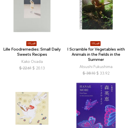
11% off
11% off
Lille Foodremedies: Small Daily
I Scramble for Vegetables with
Sweets Recipes
Animals in the Fields in the
Summer
Kako Osada
Atsushi Fukushima
$
22.61
$
20.13
$
38.10
$
33.92