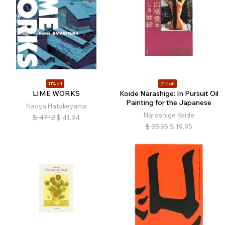
11% off
21% off
LIME WORKS
Koide Narashige: In Pursuit Oil
Painting for the Japanese
Naoya Hatakeyama
Narashige Koide
$
47.12
$
41.94
$
25.25
$
19.95