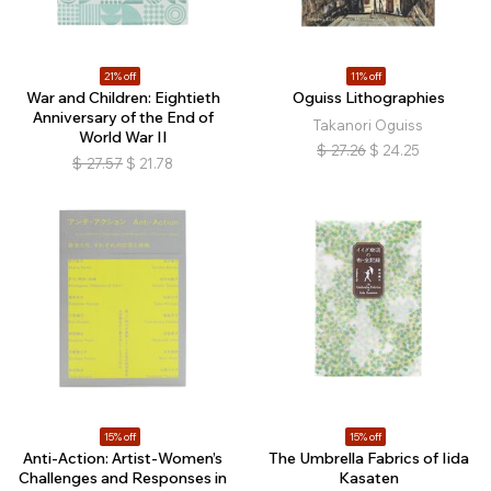
21% off
11% off
War and Children: Eightieth
Oguiss Lithographies
Anniversary of the End of
Takanori Oguiss
World War II
$
27.26
$
24.25
$
27.57
$
21.78
15% off
15% off
Anti-Action: Artist-Women’s
The Umbrella Fabrics of Iida
Challenges and Responses in
Kasaten