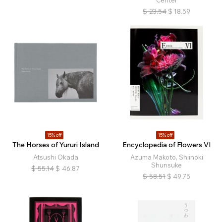
Center
$
23.54
$
18.59
15% off
15% off
The Horses of Yururi Island
Encyclopedia of Flowers VI
Atsushi Okada
Azuma Makoto, Shiinoki
Shunsuke
$
55.14
$
46.87
$
58.51
$
49.75