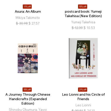
11% off
15% off
Asura: An Album
postcard book: Yumeji
Takehisa (New Edition)
Mikiya Takimoto
Yumeji Takehisa
$
30.98
$
27.57
$
12.39
$
10.53
15% off
21% off
A Journey Through Chinese
Leo Lionni and his Circle of
Handicrafts (Expanded
Friends
Edition)
Leo Lionni
Shinobu Okumura, Yayoi
$
30.51
$
24.10