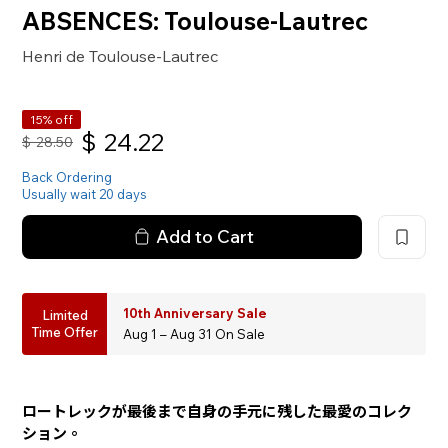
ABSENCES: Toulouse-Lautrec
Henri de Toulouse-Lautrec
15% off
$
24.22
$
28.50
Back Ordering
Usually wait 20 days
Add to Cart
10th Anniversary Sale
Limited
Time Offer
Aug 1 – Aug 31 On Sale
ロートレックが最後まで自身の手元に残した最愛のコレク
ション。