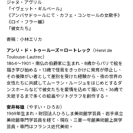
ジャヌ・アヴリル
『イヴェット・ギルベール』
《アンバサドゥールにて、カフェ・コンセールの女歌手》
《ロイ・フラー嬢》
『彼女たち』
寄稿：小林エリカ
アンリ・ド・トゥールーズ＝ロートレック
（Henri de
Toulouse-Lautrec）
1864～1901。南仏の伯爵家に生まれ、8歳からパリで絵を
描き学び始める。13歳で怪我をきっかけに発育が停止し、
その後障がい者として差別を受けた経験から、夜の世界の
女性たちに共感してムーラン・ルージュをはじめとするダ
ンスホールなどで彼女たちを愛情を込めて描いた。36歳で
夭逝するまで多くの絵画やリトグラフを創作する。
安井裕雄
（やすい・ひろお）
1969年生まれ。財団法人ひろしま美術館学芸員、岩手県立
美術館専門学芸員を経て、現在、三菱一号館美術館上席学
芸員。専門はフランス近代美術。