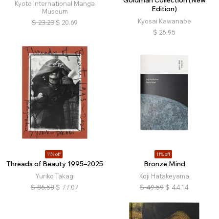
Goldman Collection (New
Kyoto International Manga
Edition)
Museum
Kyosai Kawanabe
$
23.23
$
20.69
$
26.95
11% off
11% off
Threads of Beauty 1995–2025
Bronze Mind
Yuriko Takagi
Koji Hatakeyama
$
86.58
$
77.07
$
49.59
$
44.14