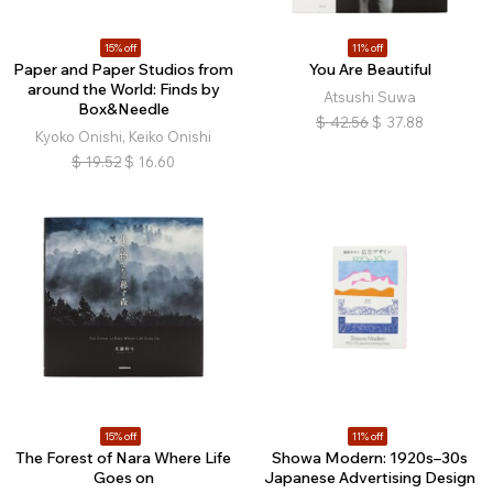
15% off
11% off
Paper and Paper Studios from
You Are Beautiful
around the World: Finds by
Atsushi Suwa
Box&Needle
$
42.56
$
37.88
Kyoko Onishi, Keiko Onishi
$
19.52
$
16.60
15% off
11% off
The Forest of Nara Where Life
Showa Modern: 1920s–30s
Goes on
Japanese Advertising Design