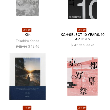
21% off
21% off
Kiln
KG＋SELECT 10 YEARS, 10
ARTISTS
Takahiro Kondo
$
42.75
$
33.76
$
23.36
$
18.46
11% off
21% off