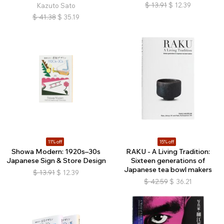
$
13.91
$
12.39
Kazuto Sato
$
41.38
$
35.19
11% off
15% off
Showa Modern: 1920s–30s
RAKU - A Living Tradition:
Japanese Sign & Store Design
Sixteen generations of
Japanese tea bowl makers
$
13.91
$
12.39
$
42.59
$
36.21