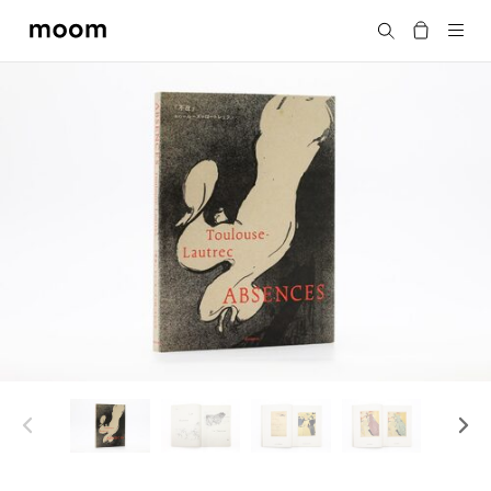
moom
Search
bookshop