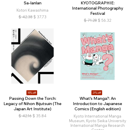
Sa-lanlan
KYOTOGRAPHIE:
International Photography
Kotori Kawashima
Festival
$
42.38
$
37.73
$
71.28
$
56.32
15% off
21% off
Passing Down the Torch:
What's Manga?: An
Legacy of Nihon Bijutsuin (The
Introduction to Japanese
Japan Art Institute)
Comics (English edition)
$
42.16
$
35.84
Kyoto International Manga
Museum, Kyoto Seika University
International Manga Research