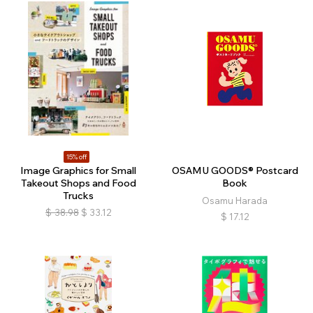
15% off
Image Graphics for Small
OSAMU GOODS® Postcard
Takeout Shops and Food
Book
Trucks
Osamu Harada
$
38.98
$
33.12
$
17.12