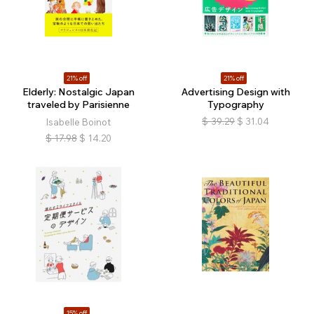
21% off
21% off
Elderly: Nostalgic Japan
Advertising Design with
traveled by Parisienne
Typography
$
39.29
$
31.04
Isabelle Boinot
$
17.98
$
14.20
15% off