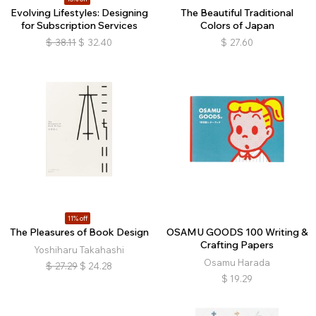
Evolving Lifestyles: Designing
The Beautiful Traditional
for Subscription Services
Colors of Japan
$
38.11
$
32.40
$
27.60
11% off
The Pleasures of Book Design
OSAMU GOODS 100 Writing &
Crafting Papers
Yoshiharu Takahashi
Osamu Harada
$
27.29
$
24.28
$
19.29