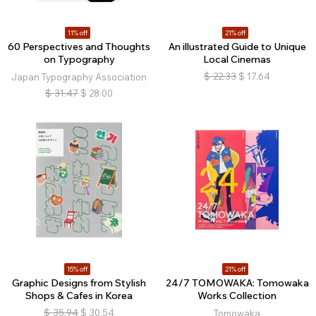
11% off
21% off
60 Perspectives and Thoughts
An illustrated Guide to Unique
on Typography
Local Cinemas
$
22.33
$
17.64
Japan Typography Association
$
31.47
$
28.00
15% off
21% off
Graphic Designs from Stylish
24/7 TOMOWAKA: Tomowaka
Shops & Cafes in Korea
Works Collection
$
35.94
$
30.54
Tomowaka