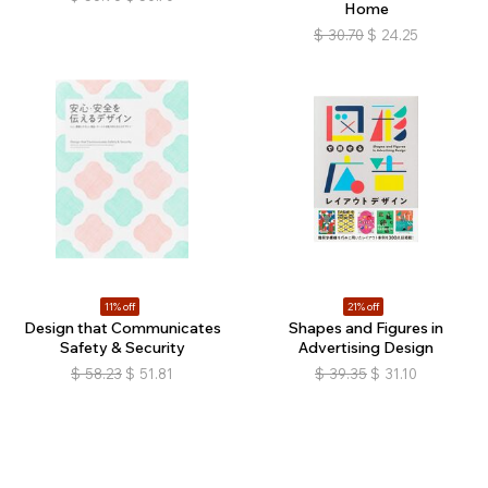
Home
$
30.70
$
24.25
11% off
21% off
Design that Communicates
Shapes and Figures in
Safety & Security
Advertising Design
$
58.23
$
51.81
$
39.35
$
31.10