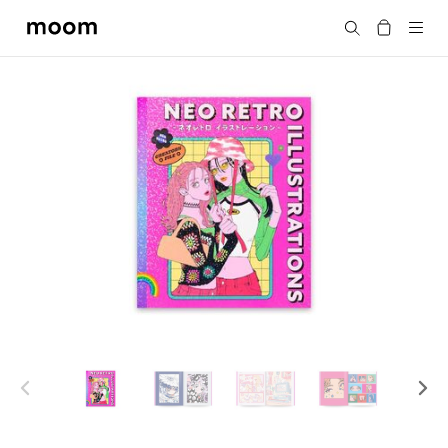
moom
Search
bookshop