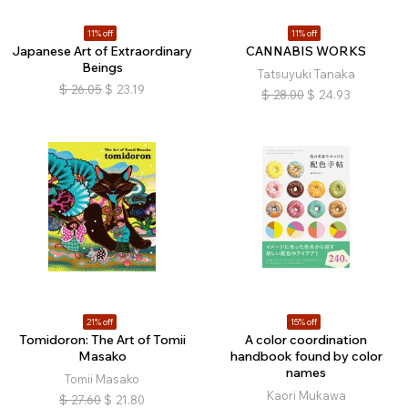
11% off
11% off
Japanese Art of Extraordinary
CANNABIS WORKS
Beings
Tatsuyuki Tanaka
$
26.05
$
23.19
$
28.00
$
24.93
21% off
15% off
Tomidoron: The Art of Tomii
A color coordination
Masako
handbook found by color
names
Tomii Masako
Kaori Mukawa
$
27.60
$
21.80