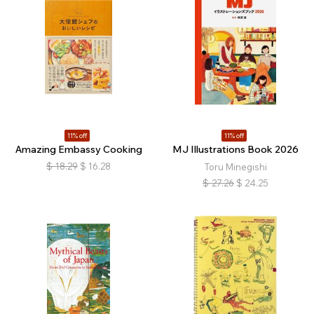
11% off
11% off
Amazing Embassy Cooking
MJ Illustrations Book 2026
$
18.29
$
16.28
Toru Minegishi
$
27.26
$
24.25