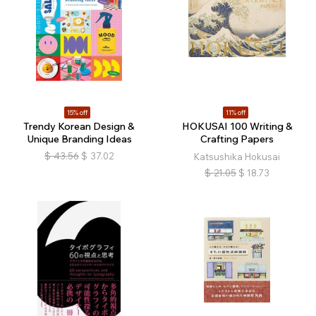
15% off
11% off
Trendy Korean Design &
HOKUSAI 100 Writing &
Unique Branding Ideas
Crafting Papers
$
43.56
$
37.02
Katsushika Hokusai
$
21.05
$
18.73