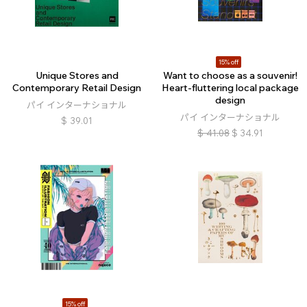
15% off
Unique Stores and
Want to choose as a souvenir!
Contemporary Retail Design
Heart-fluttering local package
design
パイ インターナショナル
パイ インターナショナル
$
39.01
$
41.08
$
34.91
15% off