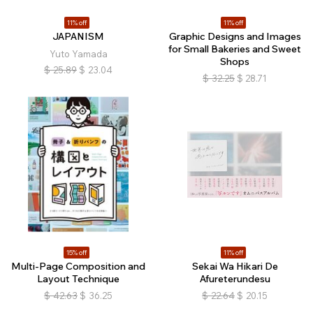
11% off
11% off
JAPANISM
Graphic Designs and Images
for Small Bakeries and Sweet
Yuto Yamada
Shops
$
25.89
$
23.04
$
32.25
$
28.71
15% off
11% off
Multi-Page Composition and
Sekai Wa Hikari De
Layout Technique
Afureterundesu
$
42.63
$
36.25
$
22.64
$
20.15