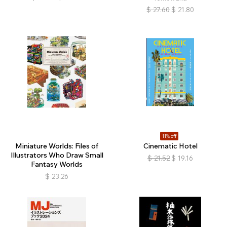
$
27.60
$
21.80
11% off
Miniature Worlds: Files of
Cinematic Hotel
Illustrators Who Draw Small
$
21.52
$
19.16
Fantasy Worlds
$
23.26