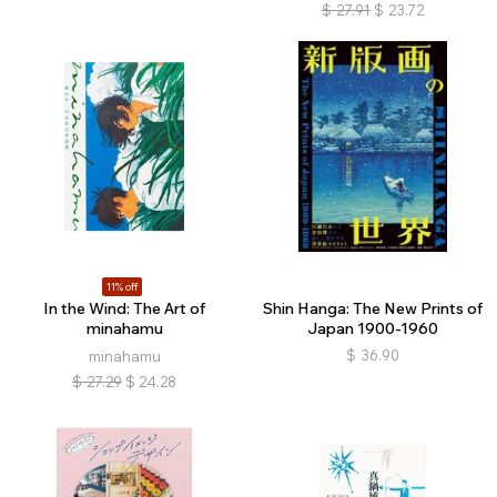
$
27.91
$
23.72
11% off
In the Wind: The Art of
Shin Hanga: The New Prints of
minahamu
Japan 1900-1960
$
36.90
minahamu
$
27.29
$
24.28