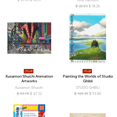
Tove Jansson
$
20.53
$
18.26
21% off
11% off
Kusamori Shuichi Animation
Painting the Worlds of Studio
Artworks
Ghibli
Kusamori Shuichi
STUDIO GHIBLI
$
59.78
$
47.22
$
105.39
$
93.80