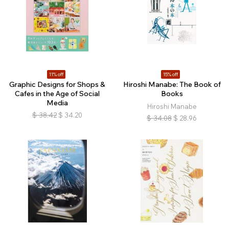
11% off
15% off
Graphic Designs for Shops &
Hiroshi Manabe: The Book of
Cafes in the Age of Social
Books
Media
Hiroshi Manabe
$
38.42
$
34.20
$
34.08
$
28.96