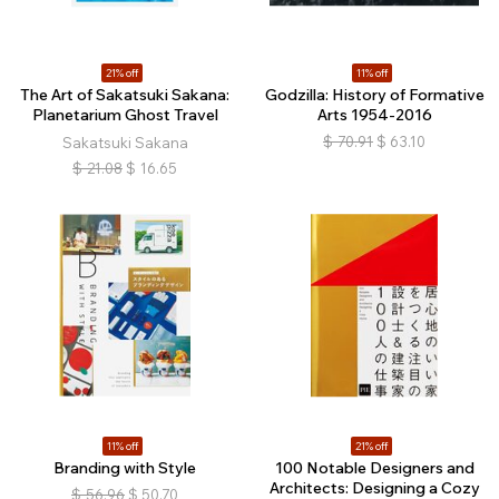
21% off
11% off
The Art of Sakatsuki Sakana:
Godzilla: History of Formative
Planetarium Ghost Travel
Arts 1954-2016
$
70.91
$
63.10
Sakatsuki Sakana
$
21.08
$
16.65
11% off
21% off
Branding with Style
100 Notable Designers and
Architects: Designing a Cozy
$
56.96
$
50.70