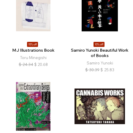
15% off
15% off
MJ Illustrations Book
Samiro Yunoki Beautiful Work
of Books
Toru Minegishi
Samiro Yunoki
$
24.34
$
20.68
$
30.39
$
25.83