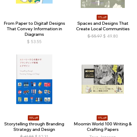
11% off
From Paper to Digital! Designs
Spaces and Designs That
That Convey Information in
Create Local Communities
Diagrams
$
55.97
$
49.80
$
53.55
15% off
11% off
Storytelling through Branding
Moomin World 100 Writing &
Strategy and Design
Crafting Papers
$
61.55
$
52.31