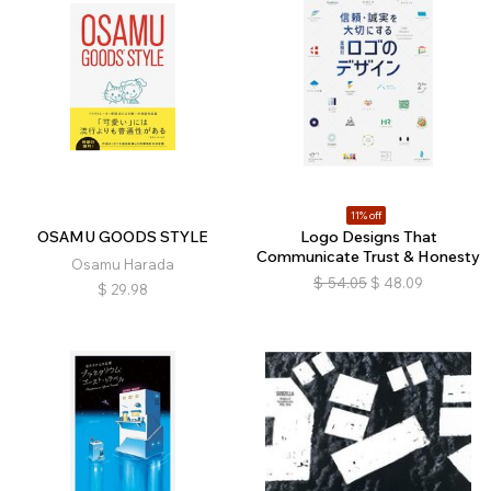
11% off
OSAMU GOODS STYLE
Logo Designs That
Communicate Trust & Honesty
Osamu Harada
$
54.05
$
48.09
$
29.98