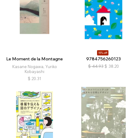
15% off
Le Moment de la Montagne
9784756260123
$
44.93
$
38.20
Kasane Nogawa, Yuriko
Kobayashi
$
20.31