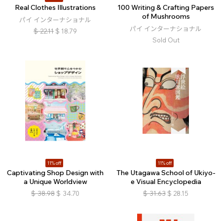
Real Clothes Illustrations
100 Writing & Crafting Papers
of Mushrooms
パイ インターナショナル
パイ インターナショナル
$
22.11
$
18.79
Sold Out
11% off
11% off
Captivating Shop Design with
The Utagawa School of Ukiyo-
a Unique Worldview
e Visual Encyclopedia
$
38.98
$
34.70
$
31.63
$
28.15