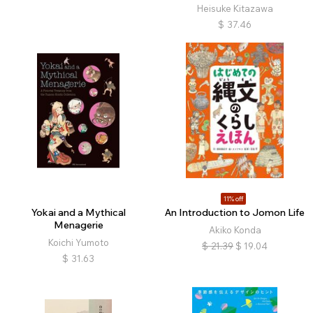
Heisuke Kitazawa
$
37.46
11% off
Yokai and a Mythical
An Introduction to Jomon Life
Menagerie
Akiko Konda
Koichi Yumoto
$
21.39
$
19.04
$
31.63