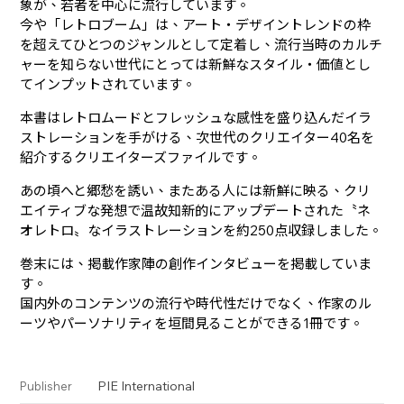
象が、若者を中心に流行しています。
今や「レトロブーム」は、アート・デザイントレンドの枠
を超えてひとつのジャンルとして定着し、流行当時のカルチ
ャーを知らない世代にとっては新鮮なスタイル・価値とし
てインプットされています。
本書はレトロムードとフレッシュな感性を盛り込んだイラ
ストレーションを手がける、次世代のクリエイター40名を
紹介するクリエイターズファイルです。
あの頃へと郷愁を誘い、またある人には新鮮に映る、クリ
エイティブな発想で温故知新的にアップデートされた〝ネ
オレトロ〟なイラストレーションを約250点収録しました。
巻末には、掲載作家陣の創作インタビューを掲載していま
す。
国内外のコンテンツの流行や時代性だけでなく、作家のル
ーツやパーソナリティを垣間見ることができる1冊です。
PIE International
Publisher