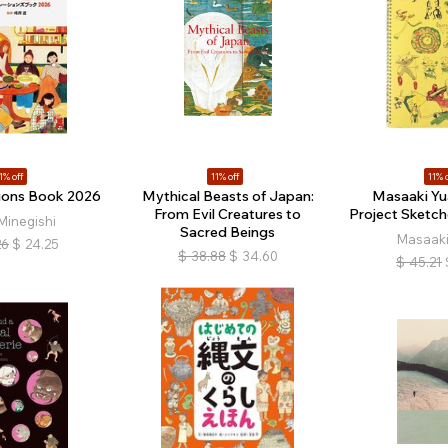
1% off
11% off
11% o
tions Book 2026
Mythical Beasts of Japan:
Masaaki Yu
From Evil Creatures to
Project Sketc
Minegishi
Sacred Beings
Masaaki
26
$
24.25
$
38.88
$
34.60
$
45.21