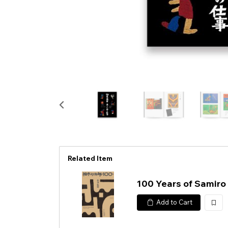
Related Item
100 Years of Samiro
Add to Cart
加
入