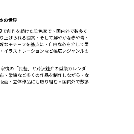
本の世界
ても現役で創作を続けた染色家で、国内外で数多く
り上げられる図案、そして鮮やかな赤や青、
近なモチーフを基点に、自由な心を介して型
・イラストレーションなど幅広いジャンルの
柳宗悦の「民藝」と芹沢銈介の型染カレンダ
布、染絵など多くの作品を制作しながら、女
版画、立体作品にも取り組む。国内外で数多