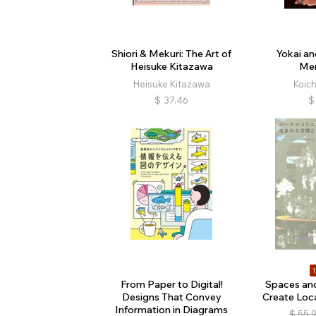
Shiori & Mekuri: The Art of
Yokai an
Heisuke Kitazawa
Men
Heisuke Kitazawa
Koic
$
37.46
$
1
From Paper to Digital!
Spaces an
Designs That Convey
Create Loc
Information in Diagrams
$
55.