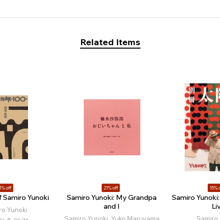
Related Items
1% off
21% off
15% o
f Samiro Yunoki
Samiro Yunoki: My Grandpa
Samiro Yunoki:
and I
Li
ro Yunoki
Samiro Yunoki, Yuko Maruyama
Samiro 