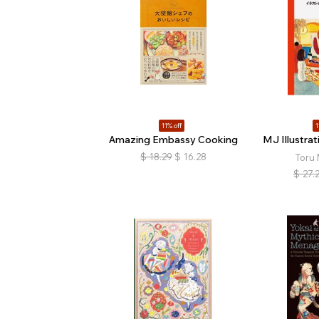
11% off
1
Amazing Embassy Cooking
MJ Illustra
$
18.29
$
16.28
Toru 
$
27.