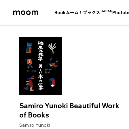
JAPAN
Book
ムーム！ブックス
Photob
moom
bookshop
Samiro Yunoki Beautiful Work
of Books
Samiro Yunoki