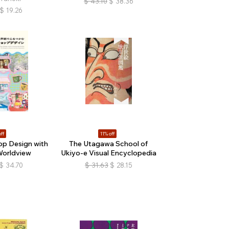
$
43.10
$
38.36
$
19.26
ff
11% off
op Design with
The Utagawa School of
Worldview
Ukiyo-e Visual Encyclopedia
$
34.70
$
31.63
$
28.15