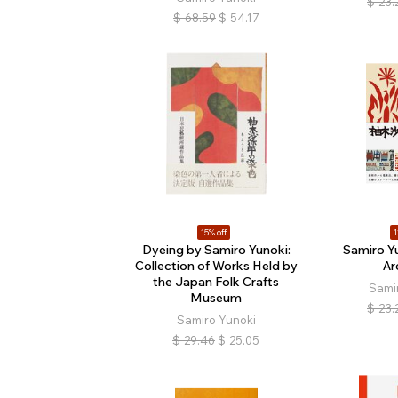
$
23.
$
68.59
$
54.17
15% off
1
Dyeing by Samiro Yunoki:
Samiro Yu
Collection of Works Held by
Ar
the Japan Folk Crafts
Sami
Museum
$
23.
Samiro Yunoki
$
29.46
$
25.05