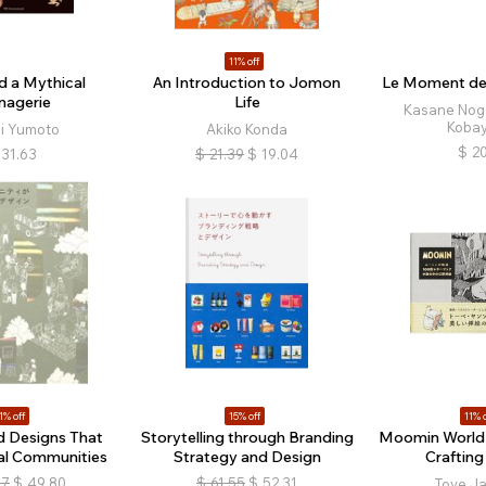
11% off
d a Mythical
An Introduction to Jomon
Le Moment de
agerie
Life
Kasane Noga
Kobay
hi Yumoto
Akiko Konda
$
20
31.63
$
21.39
$
19.04
1% off
15% off
11% o
d Designs That
Storytelling through Branding
Moomin World 
al Communities
Strategy and Design
Crafting
97
$
49.80
$
61.55
$
52.31
Tove J