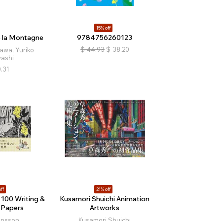
15% off
 la Montagne
9784756260123
$
44.93
$
38.20
wa, Yuriko
ashi
.31
ff
21% off
100 Writing &
Kusamori Shuichi Animation
 Papers
Artworks
ansson
Kusamori Shuichi