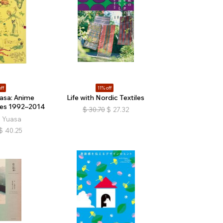
ff
11% off
asa: Anime
Life with Nordic Textiles
hes 1992–2014
$
30.70
$
27.32
 Yuasa
$
40.25