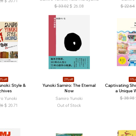
26
$
20.71
$
33.02
$
26.08
$
22.64
1% off
21% off
11% o
noki: Style &
Yunoki Samiro: The Eternal
Captivating Sh
chives
Now
a Unique 
$
38.98
ro Yunoki
Samiro Yunoki
26
$
20.71
Out of Stock