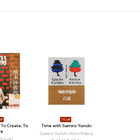
ff
11% off
 To Create, To
Time with Samiro Yunoki
ve
Samiro Yunoki, Norio Kidera
Yunoki