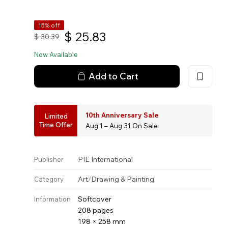
15% off
$
25.83
$
30.39
Now Available
Add to Cart
10th Anniversary Sale
Limited
Time Offer
Aug 1 – Aug 31 On Sale
PIE International
Publisher
Art
/
Drawing & Painting
Category
Softcover
Information
208 pages
198 × 258 mm