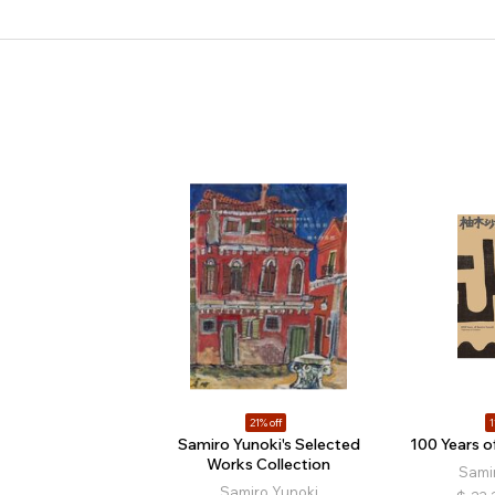
21% off
1
Samiro Yunoki's Selected
100 Years o
Works Collection
Sami
Samiro Yunoki