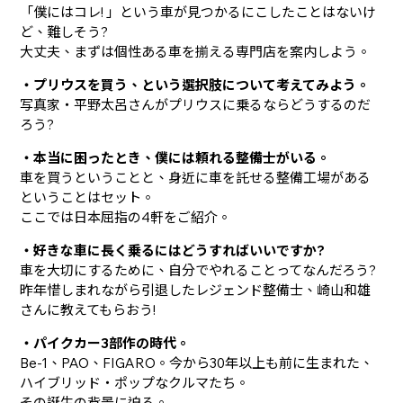
「僕にはコレ! 」という車が見つかるにこしたことはないけ
ど、難しそう?
大丈夫、まずは個性ある車を揃える専門店を案内しよう。
・プリウスを買う、という選択肢について考えてみよう。
写真家・平野太呂さんがプリウスに乗るならどうするのだ
ろう?
・本当に困ったとき、僕には頼れる整備士がいる。
車を買うということと、身近に車を託せる整備工場がある
ということはセット。
ここでは日本屈指の4軒をご紹介。
・好きな車に長く乗るにはどうすればいいですか?
車を大切にするために、自分でやれることってなんだろう?
昨年惜しまれながら引退したレジェンド整備士、崎山和雄
さんに教えてもらおう!
・パイクカー3部作の時代。
Be-1、PAO、FIGARO。今から30年以上も前に生まれた、
ハイブリッド・ポップなクルマたち。
その誕生の背景に迫る。