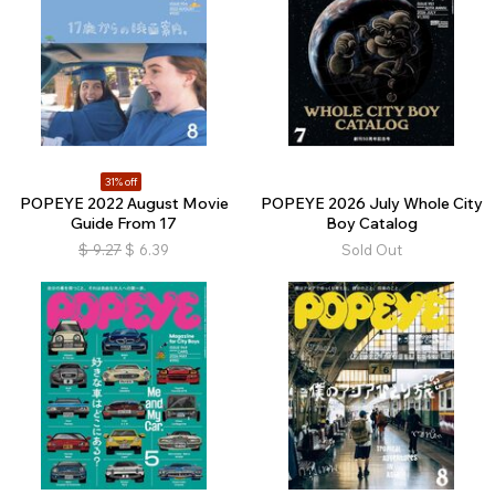
31% off
POPEYE 2022 August Movie
POPEYE 2026 July Whole City
Guide From 17
Boy Catalog
$
9.27
$
6.39
Sold Out