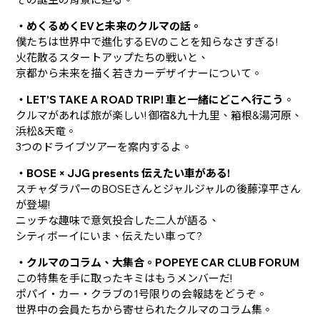
・めくるめくEVと未来のクルマの話。
僕たちは世界中で進化するEVのことを知らなさすぎる!
火花散るスタートアップたちの戦いと、
京都から未来を描く若きカーデザイナーについて。
・LET’S TAKE A ROAD TRIP! 車と一緒にどこへ行こう
。
クルマがあれば旅が楽しい! 御宿&九十九里、箱根&湯河原、
浜松&天竜。
3つのドライブツアーを案内するよ。
・BOSE × JJG presents 伝えたい車がある!
スチャダラパーのBOSEさんとジャルジャルの後藤淳平さん
が登場!
ニッチな趣味で意気投合した二人が語る、
シティボーイにいま、伝えたい車って?
・クルマのコラム、大集合。POPEYE CAR CLUB FORUM
この特集を手に取ったキミはもうメンバーだ!
ポパイ・カー・クラブの1号限りの会報誌をどうぞ。
世界中の会員たちから寄せられたクルマのコラム集。