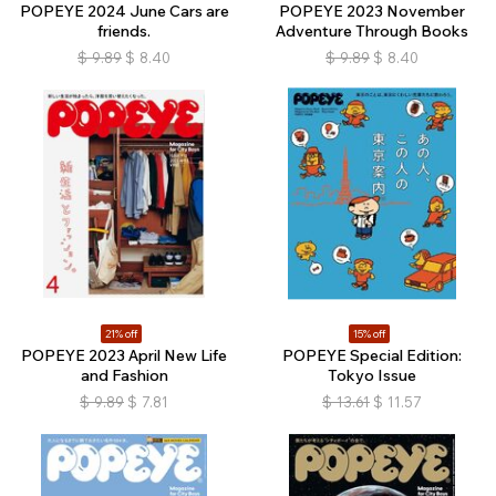
POPEYE 2024 June Cars are
POPEYE 2023 November
friends.
Adventure Through Books
$
9.89
$
8.40
$
9.89
$
8.40
21% off
15% off
POPEYE 2023 April New Life
POPEYE Special Edition:
and Fashion
Tokyo Issue
$
9.89
$
7.81
$
13.61
$
11.57