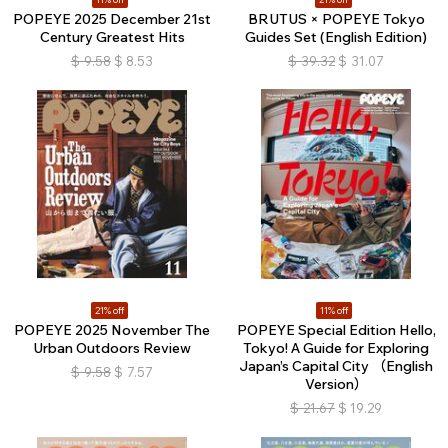
POPEYE 2025 December 21st
BRUTUS × POPEYE Tokyo
Century Greatest Hits
Guides Set (English Edition)
$
9.58
$
8.53
$
39.32
$
31.07
21% off
11% off
POPEYE 2025 November The
POPEYE Special Edition Hello,
Urban Outdoors Review
Tokyo! A Guide for Exploring
Japan’s Capital City （English
$
9.58
$
7.57
Version）
$
21.67
$
19.29