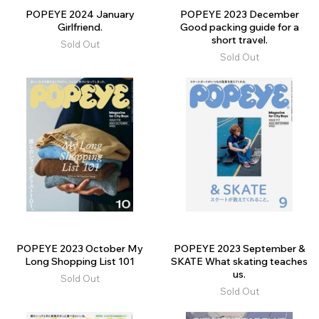
POPEYE 2024 January
POPEYE 2023 December
Girlfriend.
Good packing guide for a
short travel.
Sold Out
Sold Out
POPEYE 2023 October My
POPEYE 2023 September &
Long Shopping List 101
SKATE What skating teaches
us.
Sold Out
Sold Out