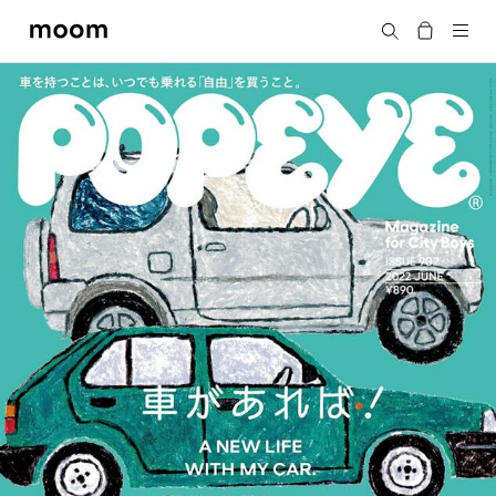
moom
Search
bookshop