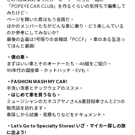
「POPEYE CAR CLUB」を作るぐらいの気持ちで編集して
みたけど、
ページを開いた君はもう会員だ。
ほかのメンバーたちがどんな車に乗り、どう楽しんでいる
のか参考にしてみないか?
最後の企画は1号限りの会報誌「PCCF」。車のある生活っ
てほんと最高!
・僕の車。
まずはいい車とそのオーナーたち、46組をご紹介。
90年代の国産車、ホットハッチ、EVも。
・FASHION WASH MY CAR!
手洗い洗車とテックウェアのススメ。
・はじめて車を買うなら。
ミュージシャンのカネコアヤノさん&夏目知幸さんと2つの
販売店を訪れます。
車探しから試乗、見積もりなどをドキュメント。
・Let’s Go to Specialty Stores! いざ、マイカー探しの旅
に出よう!