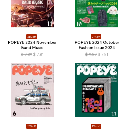
21% off
21% off
POPEYE 2024 November
POPEYE 2024 October
Band Music
Fashion Issue 2024
$
9.89
$
7.81
$
9.89
$
7.81
15% off
15% off