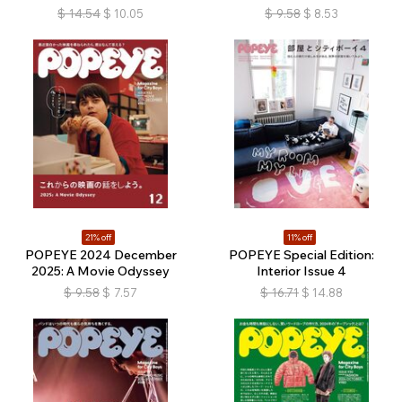
$
14.54
$
10.05
$
9.58
$
8.53
21% off
11% off
POPEYE 2024 December
POPEYE Special Edition:
2025: A Movie Odyssey
Interior Issue 4
$
9.58
$
7.57
$
16.71
$
14.88