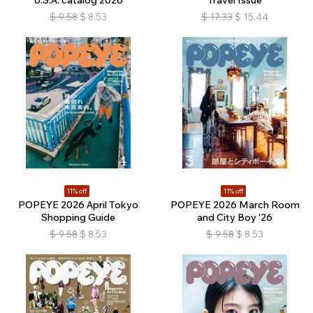
$
9.58
$
8.53
$
17.33
$
15.44
11% off
11% off
POPEYE 2026 April Tokyo
POPEYE 2026 March Room
Shopping Guide
and City Boy '26
$
9.58
$
8.53
$
9.58
$
8.53