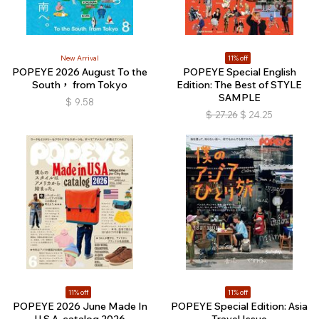
New Arrival
11% off
POPEYE 2026 August To the
POPEYE Special English
South， from Tokyo
Edition: The Best of STYLE
SAMPLE
$
9.58
$
27.26
$
24.25
11% off
11% off
POPEYE 2026 June Made In
POPEYE Special Edition: Asia
U.S.A. catalog 2026
Travel Issue