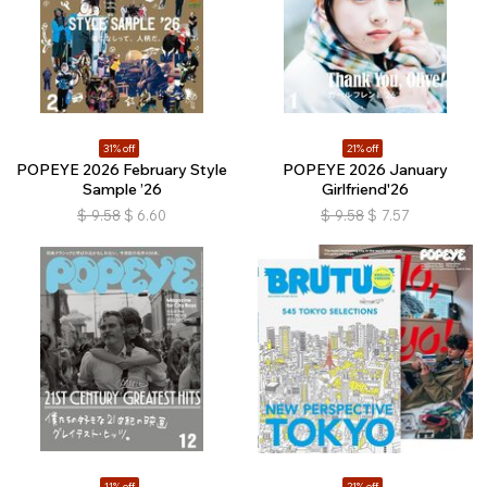
31% off
21% off
POPEYE 2026 February Style
POPEYE 2026 January
Sample ’26
Girlfriend'26
$
9.58
$
6.60
$
9.58
$
7.57
11% off
21% off