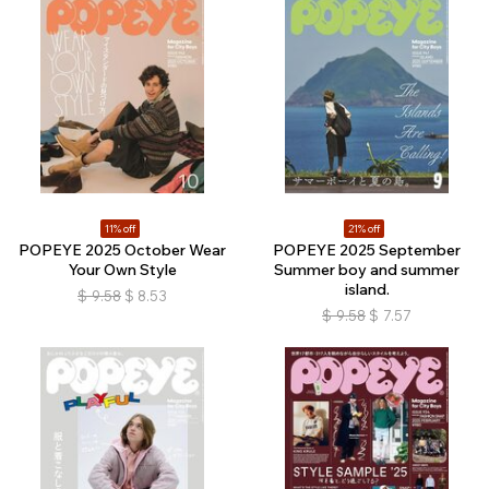
11% off
21% off
POPEYE 2025 October Wear
POPEYE 2025 September
Your Own Style
Summer boy and summer
island.
$
9.58
$
8.53
$
9.58
$
7.57