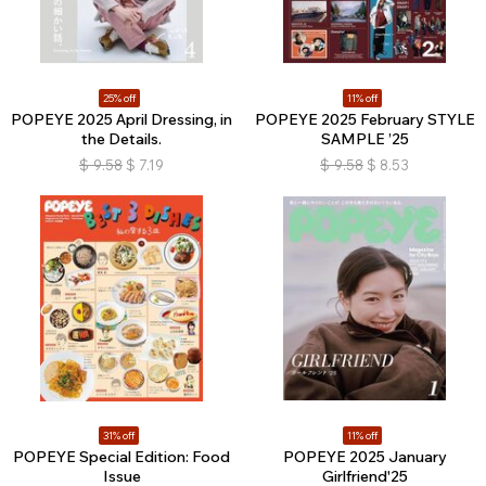
25% off
11% off
POPEYE 2025 April Dressing, in
POPEYE 2025 February STYLE
the Details.
SAMPLE ’25
$
9.58
$
7.19
$
9.58
$
8.53
31% off
11% off
POPEYE Special Edition: Food
POPEYE 2025 January
Issue
Girlfriend'25