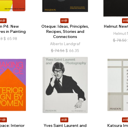
85折
89折
89
in P4: New
Oteque: Ideas, Principles,
Helmut Newt
es in Painting
Recipes, Stories and
Helmut 
Connections
63
$
65.98
$
78.50
Alberto Landgraf
$
74.56
$
66.35
79折
85折
89
ace: Interior
Yves Saint Laurent and
Katsura Imp