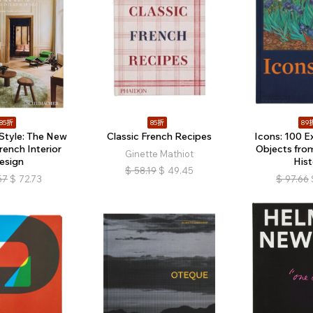
85折
85折
89
 Style: The New
Classic French Recipes
Icons: 100 E
rench Interior
Objects fro
Ginette Mathiot
esign
Hist
$
58.19
$
49.45
57
$
72.73
$
97.66