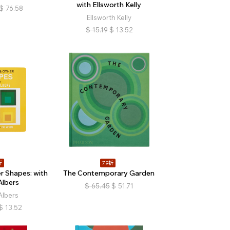
with Ellsworth Kelly
$
76.58
Ellsworth Kelly
$
15.19
$
13.52
折
79折
r Shapes: with
The Contemporary Garden
Albers
$
65.45
$
51.71
Albers
$
13.52