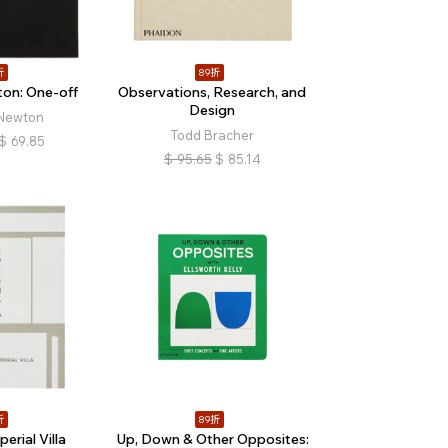
折
89折
on: One-off
Observations, Research, and
Design
Newton
Todd Bracher
$
69.85
$
95.65
$
85.14
折
89折
erial Villa
Up, Down & Other Opposites: