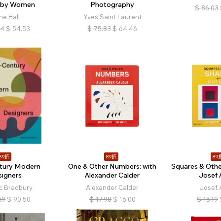
 by Women
Photography
$
86.03
ne Hall
Yves Saint Laurent
04
$
54.53
$
75.83
$
64.46
89折
89折
89
tury Modern
One & Other Numbers: with
Squares & Othe
signers
Alexander Calder
Josef 
c Bradbury
Alexander Calder
Josef 
69
$
90.50
$
17.98
$
16.00
$
15.19