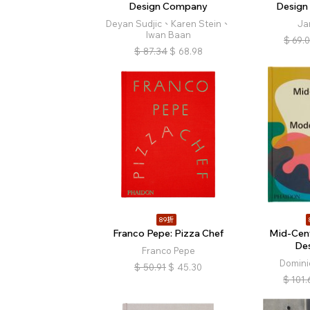
Design Company
Design
Deyan Sudjic、Karen Stein、
Ja
Iwan Baan
$
69.
$
87.34
$
68.98
89折
Franco Pepe: Pizza Chef
Mid-Cen
De
Franco Pepe
Domini
$
50.91
$
45.30
$
101.