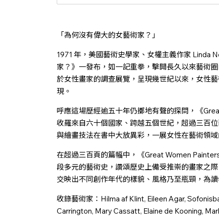
「為何沒有偉大的女藝術家？」
1971 年，美國藝術史學家、女權主義作家 Linda 
家？》一發布，如一記重拳，擊開長久以來藝術圈
於女性畫家的調查展覽，呈現幾世紀以來，女性藝
現。
呼應這場歷經逾五十年仍擲地有聲的探問，《Great W
收羅來自六十個國家、跨越五個世紀，超過三百位
與繪畫技法在書中大放異彩，一展女性在藝術領域
在超過三百頁的篇幅中，《Great Women Pai
段多元的藝術史，讚頌歷史上備受推崇的畫家之際
交映出不同創作年代的樣貌、風格乃至瓶頸，為讀
收錄藝術家：Hilma af Klint, Eileen Agar, Sofonisba 
Carrington, Mary Cassatt, Elaine de Kooning, Ma