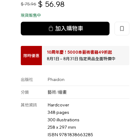
$
56.98
$
75.96
現貨販售中
加入購物車
10周年慶！5000本藝術書籍49折起
限時優惠
8月1日 – 8月31日 指定商品全面特價中
Phaidon
出版社
藝術
/
繪畫
分類
Hardcover
其他資訊
348 pages
300 illustrations
258 x 297 mm
ISBN 9781838663285