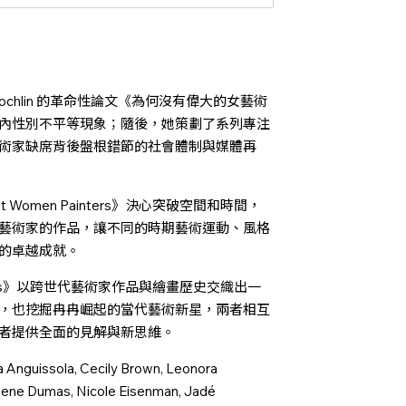
Nochlin 的革命性論文《為何沒有偉大的女藝術
內性別不平等現象；隨後，她策劃了系列專注
術家缺席背後盤根錯節的社會體制與媒體再
omen Painters》決心突破空間和時間，
藝術家的作品，讓不同的時期藝術運動、風格
的卓越成就。
nters》以跨世代藝術家作品與繪畫歷史交織出一
，也挖掘冉冉崛起的當代藝術新星，兩者相互
者提供全面的見解與新思維。
Anguissola, Cecily Brown, Leonora
rlene Dumas, Nicole Eisenman, Jadé