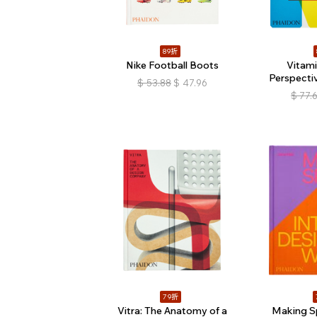
89折
Nike Football Boots
Vitam
Perspectiv
$
53.88
$
47.96
$
77.
79折
Vitra: The Anatomy of a
Making Sp