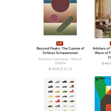
85折
Beyond Peaks: The Cuisine of
Arbiters of
Schloss Schauenstein
Wave of F
D
Andreas Caminada、Marcel
Skibba
$
85.
$
76.70
$
65.20