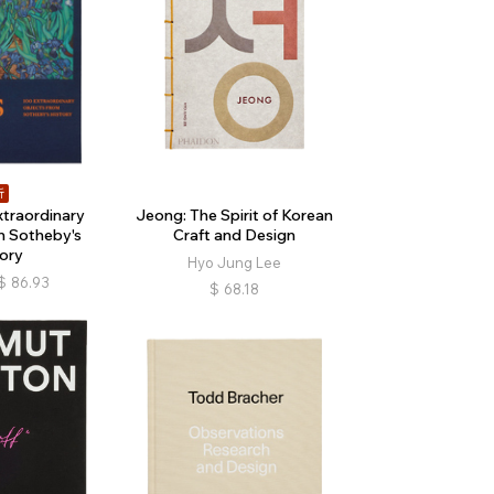
折
xtraordinary
Jeong: The Spirit of Korean
m Sotheby's
Craft and Design
ory
Hyo Jung Lee
$
86.93
$
68.18