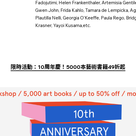
Fadojutimi, Helen Frankenthaler, Artemisia Genti
Gwen John, Frida Kahlo, Tamara de Lempicka, Agne
Plautilla Nelli, Georgia O'Keeffe, Paula Rego, Brid
Krasner, Yayoi Kusama,etc.
限時活動：10周年慶！5000本藝術書籍49折起