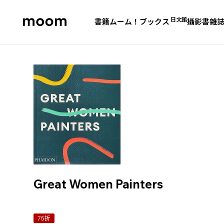
日文館
書籍
ムーム！ブックス
攝影書
雜
moom
bookshop
Great Women Painters
75折