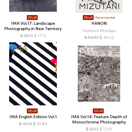
15% off
15% off
Recommended
IMA Vol.17: Landscape
HANON
Photography in New Territory
Yoshinori Mizutani
$
20.13
$
17.13
$
54.83
$
46.62
15% off
31% off
IMA English Edition Vol.1
IMA Vol.14: Feature Depth of
Monochrome Photography
$
42.16
$
35.84
$
20.13
$
13.91