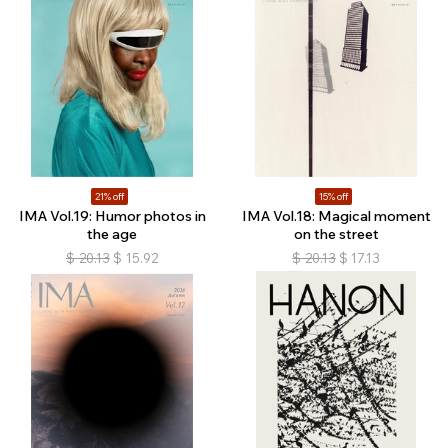
21% off
15% off
IMA Vol.19: Humor photos in
IMA Vol.18: Magical moment
the age
on the street
$
20.13
$
15.92
$
20.13
$
17.13