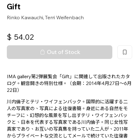
Gift
Rinko Kawauchi
Terri Weifenbach
,
$
54.02
Out of Stock
IMA gallery第2弾展覧会「Gift」に関連して出版されたカタ
ログ。観音開きの特別仕様。（会期：2014年4月27日～6月
22日）
川内倫子とテリ・ワイフェンバック。国際的に活躍する二
人の写真家の、写真による往復書簡。身近にある自然をモ
チーフに、幻想的な風景を写し出すテリ・ワイフェンバッ
クと、日本を代表する写真家である川内倫子。同じ女性写
真家であり、お互いの写真集を持っていた二人が、2011年
からプライベートな交流としてメールで続けていた往復書