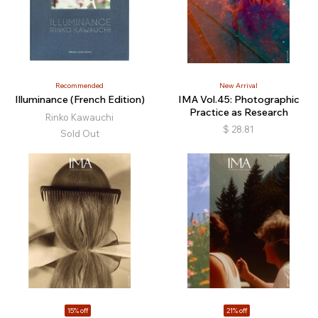
Recommended
New Arrival
Illuminance (French Edition)
IMA Vol.45: Photographic
Practice as Research
Rinko Kawauchi
$
28.81
Sold Out
15% off
21% off