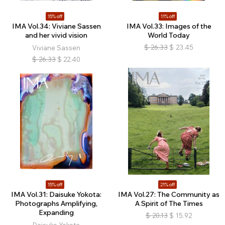
15% off
11% off
IMA Vol.34: Viviane Sassen
IMA Vol.33: Images of the
and her vivid vision
World Today
$
26.33
$
23.45
Viviane Sassen
$
26.33
$
22.40
15% off
21% off
IMA Vol.31: Daisuke Yokota:
IMA Vol.27: The Community as
Photographs Amplifying,
A Spirit of The Times
Expanding
$
20.13
$
15.92