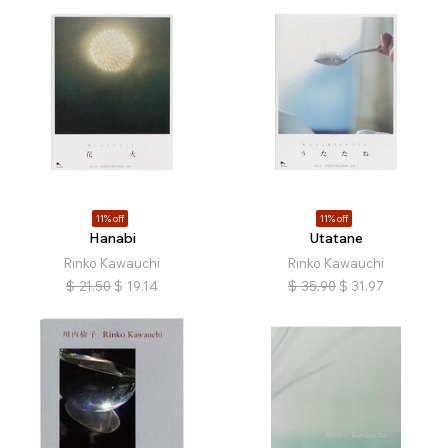
11% off
11% off
Hanabi
Utatane
Rinko Kawauchi
Rinko Kawauchi
$
21.50
$
19.14
$
35.90
$
31.97