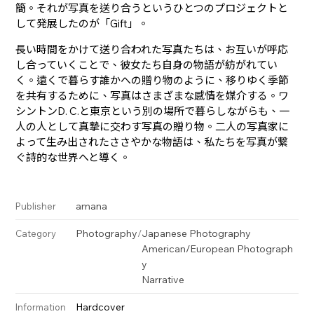
簡。それが写真を送り合うというひとつのプロジェクトと
して発展したのが「Gift」。
長い時間をかけて送り合われた写真たちは、お互いが呼応
し合っていくことで、彼女たち自身の物語が紡がれてい
く。遠くで暮らす誰かへの贈り物のように、移りゆく季節
を共有するために、写真はさまざまな感情を媒介する。ワ
シントンD. C.と東京という別の場所で暮らしながらも、一
人の人として真摯に交わす写真の贈り物。二人の写真家に
よって生み出されたささやかな物語は、私たちを写真が繋
ぐ詩的な世界へと導く。
amana
Publisher
Photography
/
Japanese Photography
Category
American/European Photograph
y
Narrative
Hardcover
Information