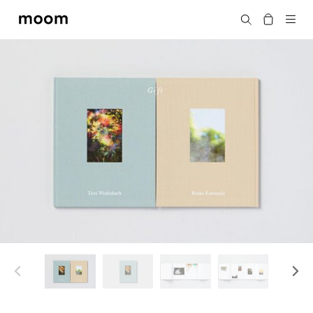
moom
Search
bookshop