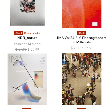
31% off
Recommended
21% off
HDR_nature
IMA Vol.24: “It” Photographers
in Millenials
Yoshinori Mizutani
$
20.13
$
15.92
$
57.96
$
39.99