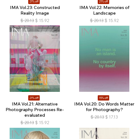
21% off
21% off
IMA Vol.23: Constructed
IMA Vol.22: Memories of
Reality Image
Landscape
$
20.13
$
15.92
$
20.13
$
15.92
21% off
15% off
IMA Vol.21: Alternative
IMA Vol.20: Do Words Matter
Photography Processes Re-
for Photography?
evaluated
$
20.13
$
17.13
$
20.13
$
15.92