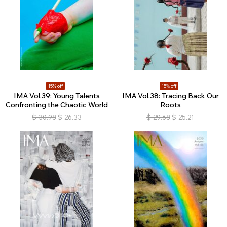
15% off
15% off
IMA Vol.39: Young Talents
IMA Vol.38: Tracing Back Our
Confronting the Chaotic World
Roots
$
30.98
$
26.33
$
29.68
$
25.21