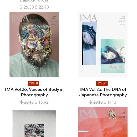
Daisuke Yokota
$
26.33
$
22.40
21% off
15% off
IMA Vol.26: Voices of Body in
IMA Vol.25: The DNA of
Photography
Japanese Photography
$
20.13
$
15.92
$
20.13
$
17.13