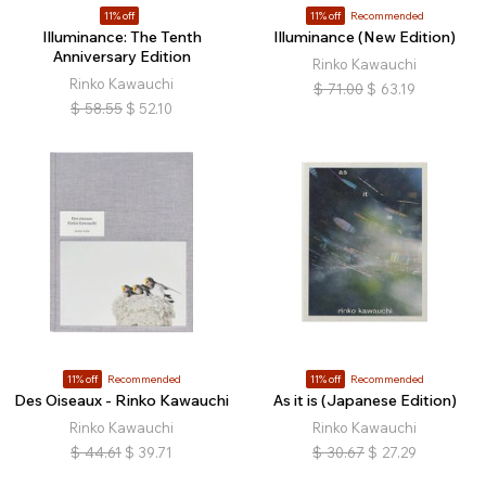
11% off
11% off
Recommended
Illuminance: The Tenth
Illuminance (New Edition)
Anniversary Edition
Rinko Kawauchi
Rinko Kawauchi
$
71.00
$
63.19
$
58.55
$
52.10
11% off
Recommended
11% off
Recommended
Des Oiseaux - Rinko Kawauchi
As it is (Japanese Edition)
Rinko Kawauchi
Rinko Kawauchi
$
44.61
$
39.71
$
30.67
$
27.29