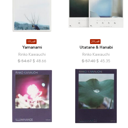
11% off
21% off
Yamanami
Utatane & Hanabi
Rinko Kawauchi
Rinko Kawauchi
$
54.67
$
48.66
$
57.40
$
45.35