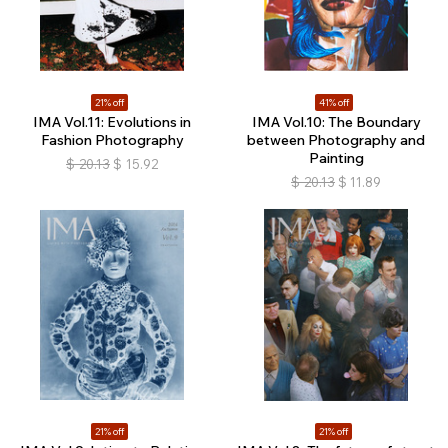
21% off
41% off
IMA Vol.11: Evolutions in
IMA Vol.10: The Boundary
Fashion Photography
between Photography and
Painting
$
20.13
$
15.92
$
20.13
$
11.89
21% off
21% off