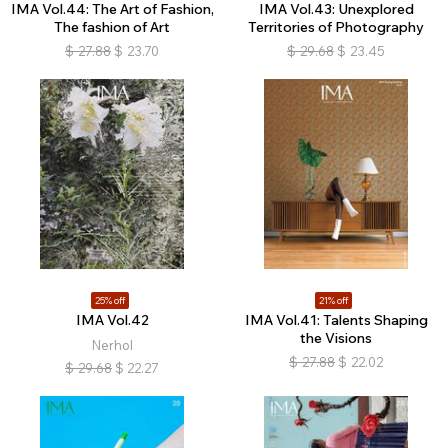
IMA Vol.44: The Art of Fashion,
IMA Vol.43: Unexplored
The fashion of Art
Territories of Photography
$
27.88
$
23.70
$
29.68
$
23.45
25% off
21% off
IMA Vol.42
IMA Vol.41: Talents Shaping
the Visions
Nerhol
$
27.88
$
22.02
$
29.68
$
22.27