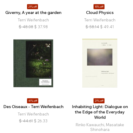
21% off
15% off
Giverny, A year at the garden
Cloud Physics
Terri Weifenbach
Terri Weifenbach
$
48.08
$
37.98
$
58.14
$
49.41
41% off
21% off
Des Oiseaux - Terri Weifenbach
Inhabiting Light: Dialogue on
the Edge of the Everyday
Terri Weifenbach
World
$
44.61
$
26.33
Rinko Kawauchi, Masatake
Shinohara