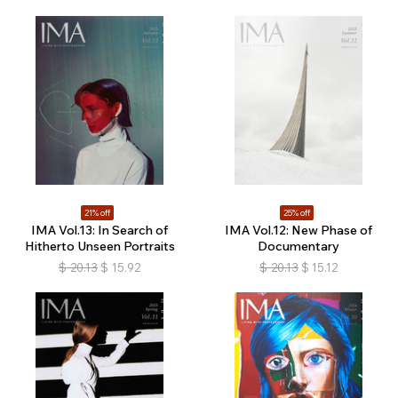
21% off
25% off
IMA Vol.13: In Search of
IMA Vol.12: New Phase of
Hitherto Unseen Portraits
Documentary
$
20.13
$
15.92
$
20.13
$
15.12