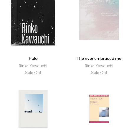
Halo
The river embraced me
Rinko Kawauchi
Rinko Kawauchi
Sold Out
Sold Out