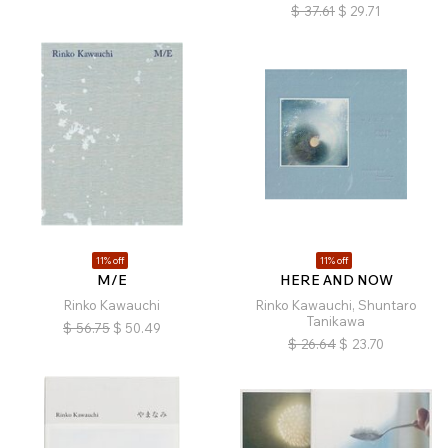
$
37.61
$
29.71
11% off
11% off
M/E
HERE AND NOW
Rinko Kawauchi
Rinko Kawauchi, Shuntaro
Tanikawa
$
56.75
$
50.49
$
26.64
$
23.70