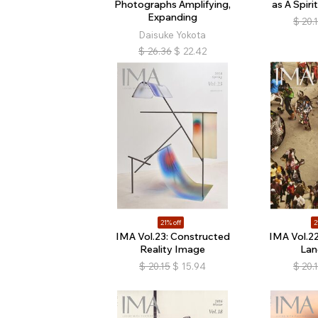
Photographs Amplifying,
as A Spiri
Expanding
$
20.
Daisuke Yokota
$
26.36
$
22.42
21% off
2
IMA Vol.23: Constructed
IMA Vol.2
Reality Image
Lan
$
20.15
$
15.94
$
20.