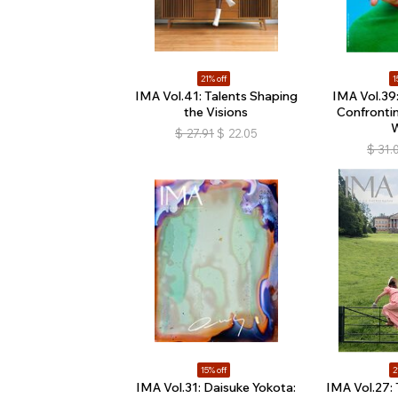
21% off
1
IMA Vol.41: Talents Shaping
IMA Vol.39
the Visions
Confronti
W
$
27.91
$
22.05
$
31.
15% off
2
IMA Vol.31: Daisuke Yokota:
IMA Vol.27