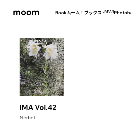
JAPAN
Book
ムーム！ブックス
Photob
moom
bookshop
IMA Vol.42
Nerhol