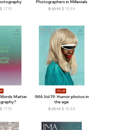
hotography
Photographers in Millenials
$
17.15
$
20.15
$
15.94
ff
21% off
 Words Matter
IMA Vol.19: Humor photos in
ography?
the age
$
17.15
$
20.15
$
15.94