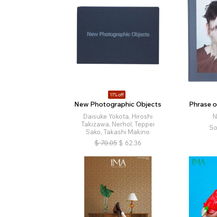
11% off
New Photographic Objects
Phrase o
Daisuke Yokota, Hiroshi
N
Takizawa, Nerhol, Teppei
So
Sako, Takashi Makino
$
70.05
$
62.36