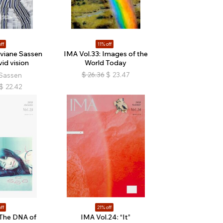
ff
11% off
iviane Sassen
IMA Vol.33: Images of the
vid vision
World Today
$
26.36
$
23.47
 Sassen
$
22.42
ff
21% off
 The DNA of
IMA Vol.24: “It”