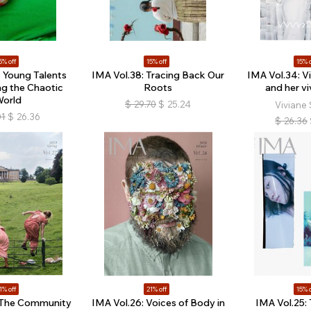
5% off
15% off
15% o
: Young Talents
IMA Vol.38: Tracing Back Our
IMA Vol.34: V
ng the Chaotic
Roots
and her vi
orld
$
29.70
$
25.24
Viviane
01
$
26.36
$
26.36
1% off
21% off
15% o
: The Community
IMA Vol.26: Voices of Body in
IMA Vol.25: