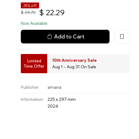
25% off
$
22.29
$
29.70
Now Available
Add to Cart
10th Anniversary Sale
Limited
Time Offer
Aug 1 – Aug 31 On Sale
amana
Publisher
225 x 297 mm
Information
2024