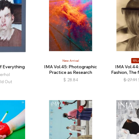
New Arrival
15% o
f Everything
IMA Vol.45: Photographic
IMA Vol.44:
Practice as Research
Fashion, The f
erhol
$
28.84
$
27.91
ld Out