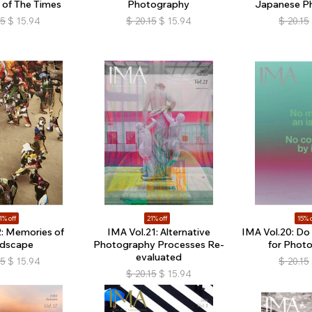
t of The Times
Photography
Japanese P
15
$
15.94
$
20.15
$
15.94
$
20.15
1% off
21% off
15% o
2: Memories of
IMA Vol.21: Alternative
IMA Vol.20: Do
dscape
Photography Processes Re-
for Phot
evaluated
15
$
15.94
$
20.15
$
20.15
$
15.94