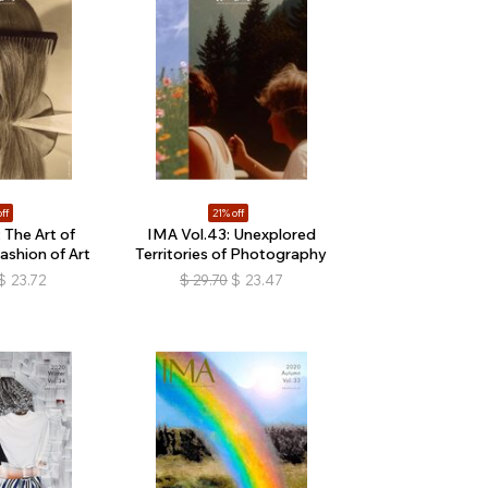
ff
21% off
 The Art of
IMA Vol.43: Unexplored
ashion of Art
Territories of Photography
$
23.72
$
29.70
$
23.47