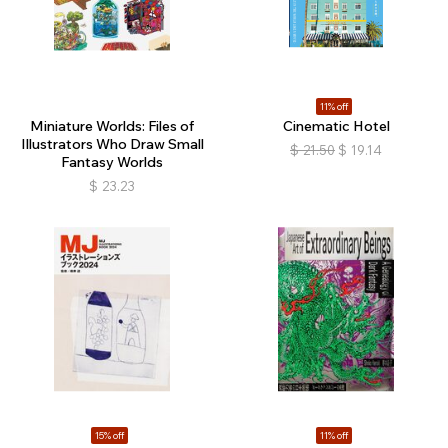
11% off
Miniature Worlds: Files of
Cinematic Hotel
Illustrators Who Draw Small
$
21.50
$
19.14
Fantasy Worlds
$
23.23
15% off
11% off