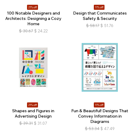
21% off
11% off
100 Notable Designers and
Design that Communicates
Architects: Designing a Cozy
Safety & Security
Home
$
58.17
$
51.76
$
30.67
$
24.22
21% off
11% off
Shapes and Figures in
Fun & Beautiful! Designs That
Advertising Design
Convey Information in
Diagrams
$
39.31
$
31.07
$
53.34
$
47.49