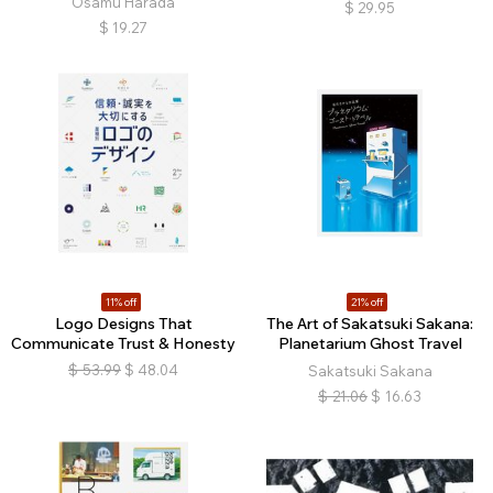
Osamu Harada
$
29.95
$
19.27
11% off
21% off
Logo Designs That
The Art of Sakatsuki Sakana:
Communicate Trust & Honesty
Planetarium Ghost Travel
$
53.99
$
48.04
Sakatsuki Sakana
$
21.06
$
16.63