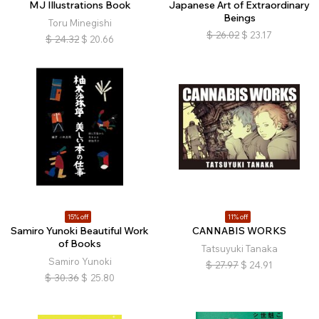
MJ Illustrations Book
Japanese Art of Extraordinary
Beings
Toru Minegishi
$
26.02
$
23.17
$
24.32
$
20.66
15% off
11% off
Samiro Yunoki Beautiful Work
CANNABIS WORKS
of Books
Tatsuyuki Tanaka
Samiro Yunoki
$
27.97
$
24.91
$
30.36
$
25.80