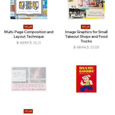
15% off
15% off
Multi-Page Composition and
Image Graphics for Small
Layout Technique
Takeout Shops and Food
Trucks
$
42.59
$
36.21
$
38.94
$
33.08
11% off