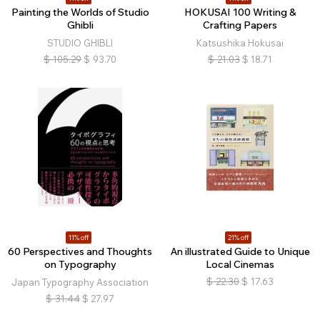
Painting the Worlds of Studio
HOKUSAI 100 Writing &
Ghibli
Crafting Papers
STUDIO GHIBLI
Katsushika Hokusai
$
105.29
$
93.70
$
21.03
$
18.71
11% off
21% off
60 Perspectives and Thoughts
An illustrated Guide to Unique
on Typography
Local Cinemas
$
22.30
$
17.63
Japan Typography Association
$
31.44
$
27.97