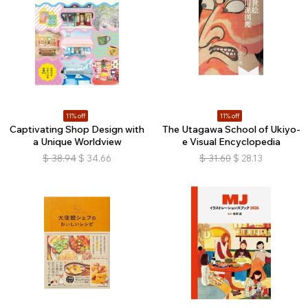
11% off
11% off
Captivating Shop Design with
The Utagawa School of Ukiyo-
a Unique Worldview
e Visual Encyclopedia
$
38.94
$
34.66
$
31.60
$
28.13