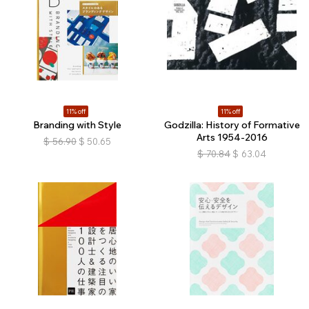
11% off
11% off
Branding with Style
Godzilla: History of Formative
Arts 1954-2016
$
56.90
$
50.65
$
70.84
$
63.04