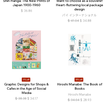
Shin Hanga: The New Prints of
Want to choose as a souvenir!
Japan 1900-1960
Heart-fluttering local package
design
$
36.86
パイ インターナショナル
$
41.04
$
34.88
11% off
15% off
Graphic Designs for Shops &
Hiroshi Manabe: The Book of
Cafes in the Age of Social
Books
Media
Hiroshi Manabe
$
38.38
$
34.17
$
34.04
$
28.93