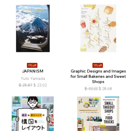
11% off
11% off
JAPANISM
Graphic Designs and Images
for Small Bakeries and Sweet
Yuto Yamada
Shops
$
25.87
$
23.02
$
32.22
$
28.68