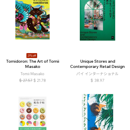
21% off
Tomidoron: The Art of Tomii
Unique Stores and
Masako
Contemporary Retail Design
Tomii Masako
パイ インターナショナル
$
27.57
$
21.78
$
38.97