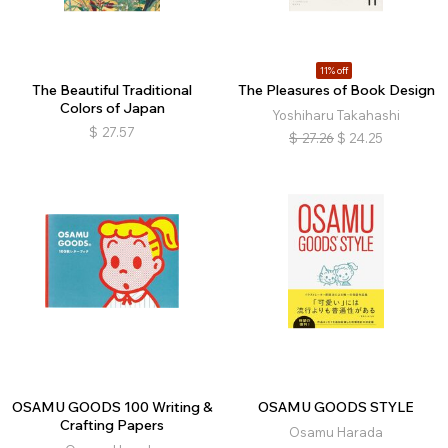
11% off
The Beautiful Traditional
The Pleasures of Book Design
Colors of Japan
Yoshiharu Takahashi
$
27.57
$
27.26
$
24.25
OSAMU GOODS 100 Writing &
OSAMU GOODS STYLE
Crafting Papers
Osamu Harada