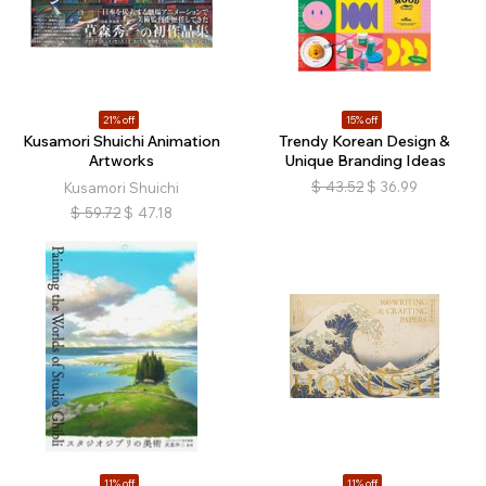
21% off
15% off
Kusamori Shuichi Animation
Trendy Korean Design &
Artworks
Unique Branding Ideas
$
43.52
$
36.99
Kusamori Shuichi
$
59.72
$
47.18
11% off
11% off