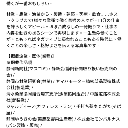
働くが一番おもしろい。
林業・農業・漁業から、製造・建築・医療・飲食……ホス
トクラブまで! 様々な業種で働く普通の人々が、自分の仕事
を誇らしくアピール。ほぼ合成なしの一発撮りで、仕事の
内容を動きのあるシーンで再現します。一生懸命働くこと
が、ともすればネガティブに扱われることもある時代に、働
くことの楽しさ・格好よさを伝える写真集です。
【掲載企業・団体(業種)】
※掲載作品順
静岡新聞社(マスコミ) / 静新会(静岡新聞取り扱い販売店の
会) /
静岡市林業研究会(林業) / ヤマハモーター精密部品製造株式
会社(製造業) /
清水漁業協同組合用宗支所(漁業協同組合) / 中越道路株式会
社(舗装業) /
ジャルディーノ(カフェレストラン) / 手打ち蕎麦 たがた(そば
屋) /
静岡ゆうきの会(無農薬野菜生産者) / 株式会社モンパルナス
(パン製造・販売) /