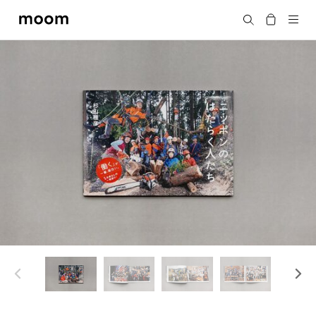
moom
Search
bookshop