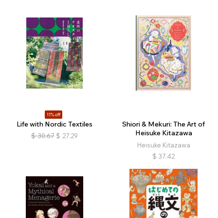
11% off
Life with Nordic Textiles
Shiori & Mekuri: The Art of
Heisuke Kitazawa
$
30.67
$
27.29
Heisuke Kitazawa
$
37.42