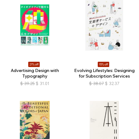
21% off
15% off
Advertising Design with
Evolving Lifestyles: Designing
Typography
for Subscription Services
$
39.25
$
31.01
$
38.07
$
32.37