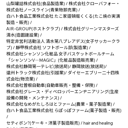
山梨罐詰株式会社(食品製造業) / 株式会社クローバフォー・
株式会社ノースライン(青果物卸売業) /
白ハト食品工業株式会社 たこ家道頓堀くくる(たこ焼の実演
製造・販売) /
AIR-GROUP(ホストクラブ) / 株式会社グリーンマスターズ
清水(造園建設業) /
特定非営利活動法人 清水第八プレアデス(女子サッカークラ
ブ) / 靜甲株式会社 ソフトボール部(製造業) /
株式会社シャンソン化粧品 女子バスケットボールチーム
「シャンソンV―MAGIC」(化粧品製造販売業) /
株式会社静岡第一テレビ(放送局)/ 静岡放送(放送局)/
遠州トラック株式会社(引越業)/ ダイセーエブリー二十四株
式会社(物流業) /
株式会社曽根自動車(自動車販売・整備・保険) /
株式会社グレース・ディベロッパーエンヂニアリング(生産
設備の開発・メンテナンス) /
株式会社なめがたしろはとファーム(農業・菓子製造業) /
白ハト食品工業株式会社 らぽっぽファーム(菓子製造・販売)
/
セティボン?(ケーキ・洋菓子製造販売) / hair and healing