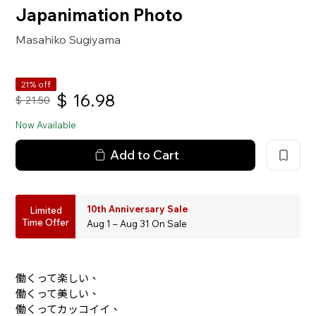
Japanimation Photo
Masahiko Sugiyama
21% off
$
16.98
$
21.50
Now Available
Add to Cart
10th Anniversary Sale
Limited
Time Offer
Aug 1 – Aug 31 On Sale
働くって楽しい、
働くって美しい、
働くってカッコイイ、