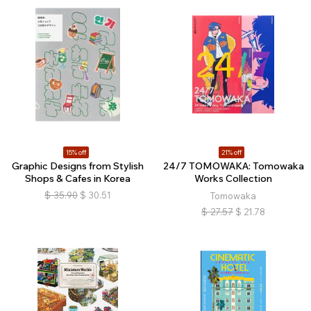
15% off
21% off
Graphic Designs from Stylish
24/7 TOMOWAKA: Tomowaka
Shops & Cafes in Korea
Works Collection
$
35.90
$
30.51
Tomowaka
$
27.57
$
21.78