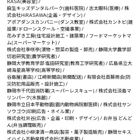
RASA(美容室) /
麻生キッズデンタルパーク(歯科医院) / 志太眼科(医療) / 株
式会社HiRASAWA(企画・デザイン) /
アポアダンスカンパニー(ダンス教室) / 株式会社カントビ(建
設業/ドローンスクール・空撮事業) /
花みずき工房(住宅設計施工・建築業) / フードマーケットマ
ム(スーパーマーケット) /
株式会社季咲亭(漬物・惣菜の製造・卸売) / 静岡大学農学部
切岩研究室(農学研究者) /
静岡大学教育学部 塩田研究室(教育工学研究者) / 広島県立大
崎海星高等学校(高等学校) /
谷島屋(書店) / 江﨑新聞店(新聞配送) / 有限会社首藤商会(防
災防犯用品販売・設計施工) /
静岡市千代田消防署(スーパーレスキュー) / 株式会社淡島マ
リンパーク(水族館) /
静岡市立日本平動物園(園内動物病院獣医師) / 株式会社サン
ソウゴウ(印刷広告・ネイル業) /
株式会社米谷(広告・企画・印刷・デザイン) / お弁当 どんど
ん(弁当調理販売) /
株式会社小柳津清一商店(製茶・菓子製造販売) / 静岡セキス
イハイム不動産株式会社(不動産業) /