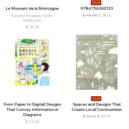
15% off
Le Moment de la Montagne
9784756260123
$
44.88
$
38.16
Kasane Nogawa, Yuriko
Kobayashi
$
20.29
11% off
From Paper to Digital! Designs
Spaces and Designs That
That Convey Information in
Create Local Communities
Diagrams
$
55.91
$
49.75
$
53.50