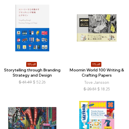
15% off
11% off
Storytelling through Branding
Moomin World 100 Writing &
Strategy and Design
Crafting Papers
$
61.49
$
52.26
Tove Jansson
$
20.51
$
18.25