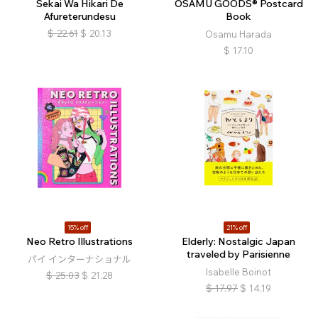
Sekai Wa Hikari De
OSAMU GOODS® Postcard
Afureterundesu
Book
$
22.61
$
20.13
Osamu Harada
$
17.10
15% off
21% off
Neo Retro Illustrations
Elderly: Nostalgic Japan
traveled by Parisienne
パイ インターナショナル
Isabelle Boinot
$
25.03
$
21.28
$
17.97
$
14.19