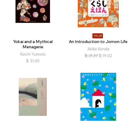
11% off
Yokai and a Mythical
An Introduction to Jomon Life
Menagerie
Akiko Konda
Koichi Yumoto
$
21.37
$
19.02
$
31.60