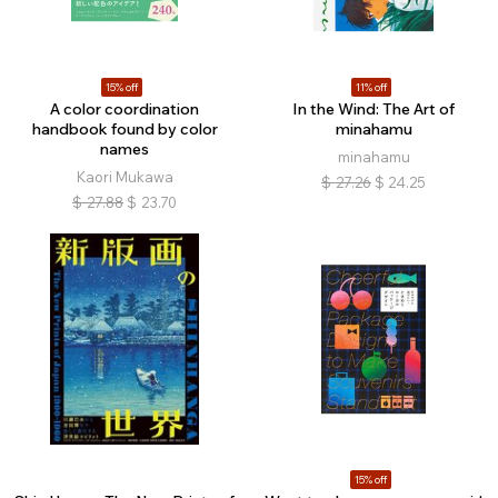
15% off
11% off
A color coordination
In the Wind: The Art of
handbook found by color
minahamu
names
minahamu
Kaori Mukawa
$
27.26
$
24.25
$
27.88
$
23.70
15% off