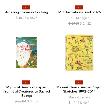
11% off
11% off
Amazing Embassy Cooking
MJ Illustrations Book 2026
$
18.28
$
16.26
Toru Minegishi
$
27.23
$
24.22
11% off
11% off
Mythical Beasts of Japan:
Masaaki Yuasa: Anime Project
From Evil Creatures to Sacred
Sketches 1992–2014
Beings
Masaaki Yuasa
$
38.84
$
34.57
$
45.16
$
40.21