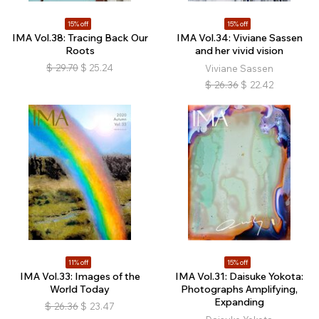
15% off
15% off
IMA Vol.38: Tracing Back Our
IMA Vol.34: Viviane Sassen
Roots
and her vivid vision
$
29.70
$
25.24
Viviane Sassen
$
26.36
$
22.42
11% off
15% off
IMA Vol.33: Images of the
IMA Vol.31: Daisuke Yokota:
World Today
Photographs Amplifying,
Expanding
$
26.36
$
23.47