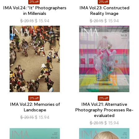
21% off
21% off
IMA Vol.24: “It” Photographers
IMA Vol.23: Constructed
in Millenials
Reality Image
$
20.15
$
15.94
$
20.15
$
15.94
21% off
21% off
IMA Vol.22: Memories of
IMA Vol.21: Alternative
Landscape
Photography Processes Re-
evaluated
$
20.15
$
15.94
$
20.15
$
15.94