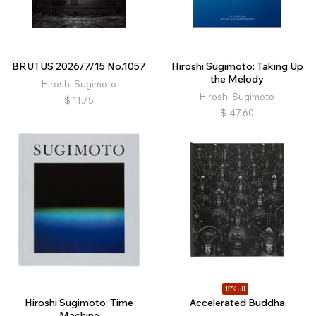
BRUTUS 2026/7/15 No.1057
Hiroshi Sugimoto: Taking Up
the Melody
Hiroshi Sugimoto
Hiroshi Sugimoto
$
11.75
$
47.60
15% off
Hiroshi Sugimoto: Time
Accelerated Buddha
Machine