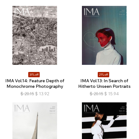
31% off
21% off
IMA Vol.14: Feature Depth of
IMA Vol.13: In Search of
Monochrome Photography
Hitherto Unseen Portraits
$
20.15
$
13.92
$
20.15
$
15.94