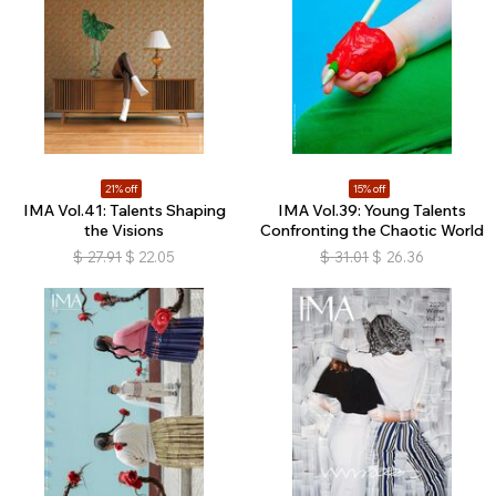
21% off
15% off
IMA Vol.41: Talents Shaping
IMA Vol.39: Young Talents
the Visions
Confronting the Chaotic World
$
27.91
$
22.05
$
31.01
$
26.36