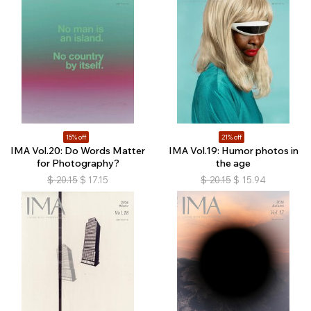
15% off
21% off
IMA Vol.20: Do Words Matter
IMA Vol.19: Humor photos in
for Photography?
the age
$
20.15
$
17.15
$
20.15
$
15.94