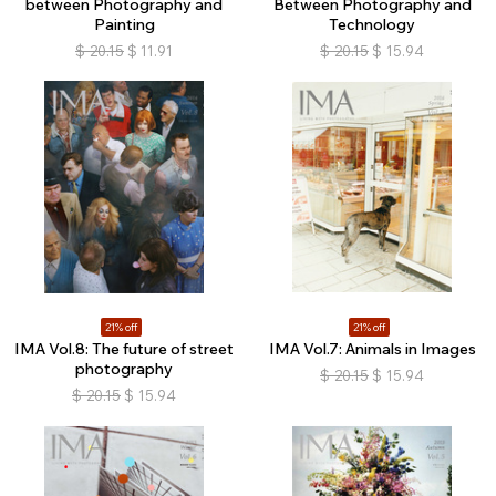
between Photography and
Between Photography and
Painting
Technology
$
20.15
$
11.91
$
20.15
$
15.94
21% off
21% off
IMA Vol.8: The future of street
IMA Vol.7: Animals in Images
photography
$
20.15
$
15.94
$
20.15
$
15.94