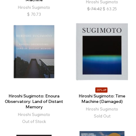
Hiroshi Sugimoto
Hiroshi Sugimoto
$
74.42
$
63.25
$
70.73
20% off
Hiroshi Sugimoto: Enoura
Hiroshi Sugimoto: Time
Observatory: Land of Distant
Machine (Damaged)
Memory
Hiroshi Sugimoto
Hiroshi Sugimoto
Sold Out
Out of Stock