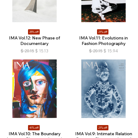
25% off
21% off
IMA Vol.12: New Phase of
IMA Vol.11: Evolutions in
Documentary
Fashion Photography
$
20.15
$
15.13
$
20.15
$
15.94
41% off
21% off
IMA Vol.10: The Boundary
IMA Vol.9: Intimate Relation