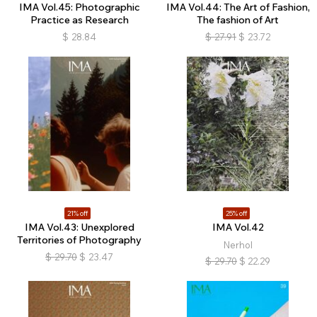
IMA Vol.45: Photographic
IMA Vol.44: The Art of Fashion,
Practice as Research
The fashion of Art
$
28.84
$
27.91
$
23.72
21% off
25% off
IMA Vol.43: Unexplored
IMA Vol.42
Territories of Photography
Nerhol
$
29.70
$
23.47
$
29.70
$
22.29