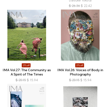
Daisuke Yokota
$
26.36
$
22.42
21% off
21% off
IMA Vol.27: The Community as
IMA Vol.26: Voices of Body in
A Spirit of The Times
Photography
$
20.15
$
15.94
$
20.15
$
15.94