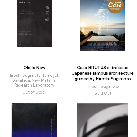
Old Is New
Casa BRUTUS extra issue
Japanese famous architecture
Hiroshi Sugimoto, Tomoyuki
guided by Hiroshi Sugimoto
Sakakida, New Material
Research Laboratory
Hiroshi Sugimoto
Out of Stock
Sold Out