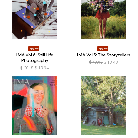
21% off
21% off
IMA Vol.6: Still Life
IMA Vol.5: The Storytellers
Photography
$
17.05
$
13.49
$
20.15
$
15.94