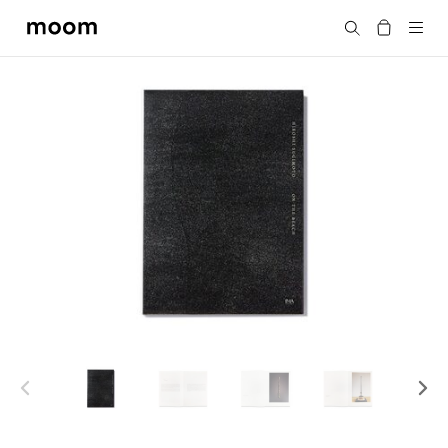
moom
Search
bookshop