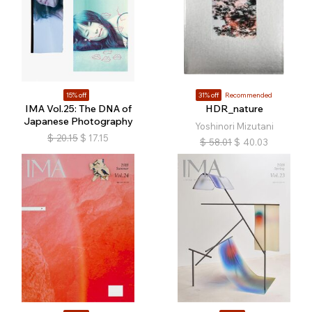
15% off
31% off
Recommended
IMA Vol.25: The DNA of
HDR_nature
Japanese Photography
Yoshinori Mizutani
$
20.15
$
17.15
$
58.01
$
40.03