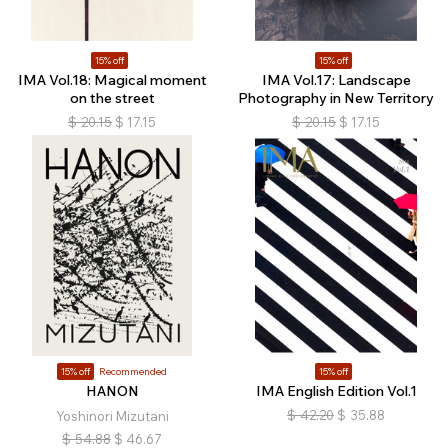
15% off
15% off
IMA Vol.18: Magical moment
IMA Vol.17: Landscape
on the street
Photography in New Territory
$
20.15
$
17.15
$
20.15
$
17.15
15% off
Recommended
15% off
HANON
IMA English Edition Vol.1
$
42.20
$
35.88
Yoshinori Mizutani
$
54.88
$
46.67